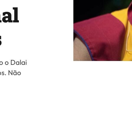
al
s
o o Dalai
os. Não