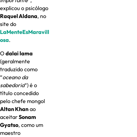
importante
“,
explicou o psicólogo
Raquel Aldana
, no
site do
LaMenteEsMaravill
osa
.
O
dalai lama
(geralmente
traduzido como
“
oceano da
sabedoria
“) é o
título concedido
pelo chefe mongol
Altan Khan
ao
aceitar
Sonam
Gyatso
, como um
maestro