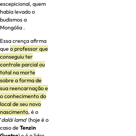
escepicional, quem
había levado o
budismos a
Mongólia .
Essa crença afirma
que
o professor que
conseguiu ter
controle parcial ou
total na morte
sobre a forma de
sua reencarnação e
o conhecimento do
local de seu novo
nascimento
, é o
‘
dalái lama
‘ (hoje é o
caso de
Tenzin
Gyatso
) e é o líder