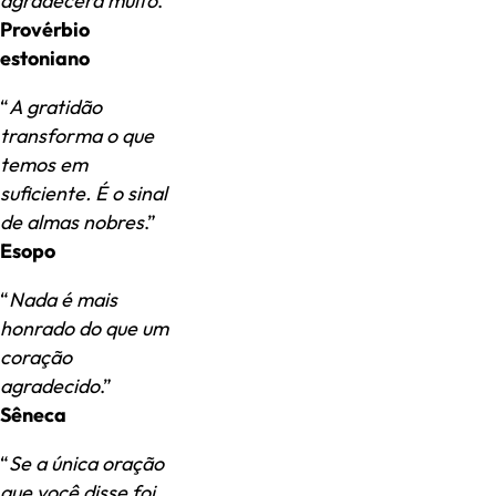
agradecerá muito
.”
Provérbio
estoniano
“
A gratidão
transforma o que
temos em
suficiente. É o sinal
de almas nobres
.”
Esopo
“
Nada é mais
honrado do que um
coração
agradecido
.”
Sêneca
“
Se a única oração
que você disse foi