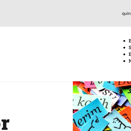
quin
r