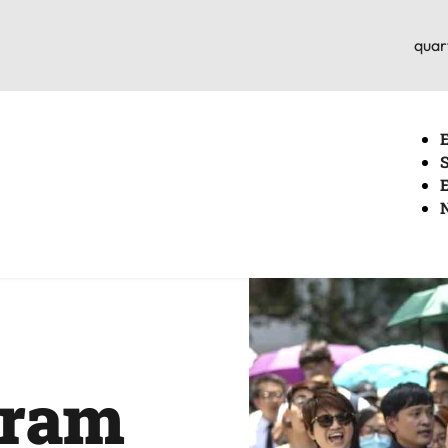
quar
aram