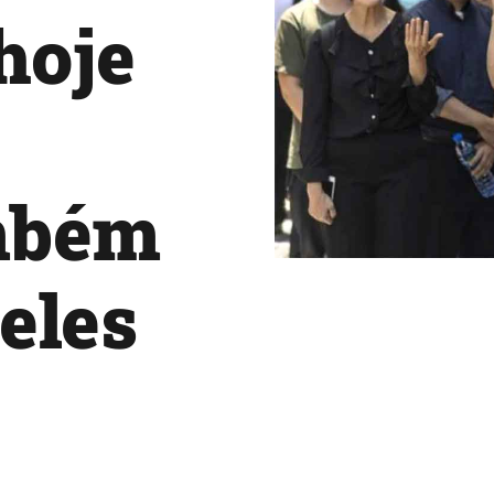
 hoje
mbém
eles