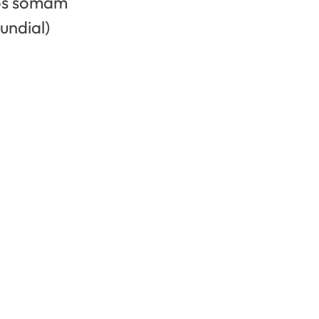
ãos somam
undial)