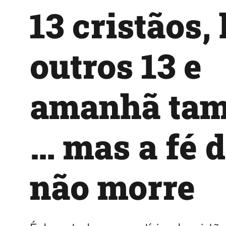
13 cristãos,
outros 13 e
amanhã ta
… mas a fé d
não morre