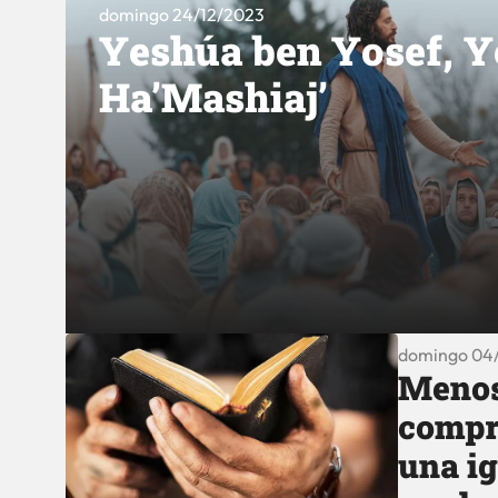
domingo 24/12/2023
Yeshúa ben Yosef, 
Ha’Mashiaj’
domingo 04
Menos
compr
una ig