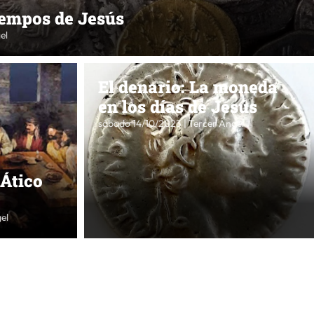
tiempos de Jesús
el
El denario: La moneda
en los días de Jesús
sábado 14/10/2023 | Tercer Ángel
 Ático
el