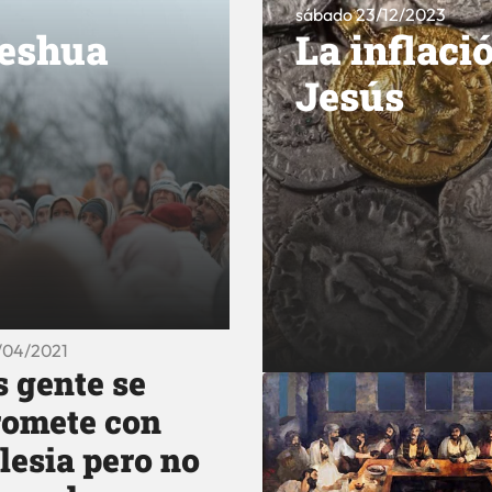
sábado 23/12/2023
Yeshua
La inflaci
Jesús
/04/2021
 gente se
omete con
lesia pero no