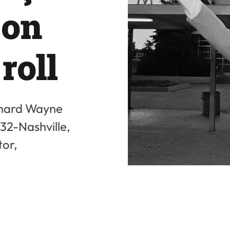
son
roll
ichard Wayne
32-Nashville,
or,