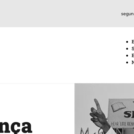
segun
nça