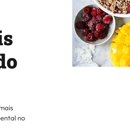
is
do
 mais
ental no