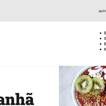
quin
manhã