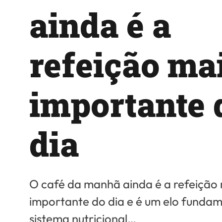
ainda é a
refeição ma
importante 
dia
O café da manhã ainda é a refeição
importante do dia e é um elo fundam
sistema nutricional…