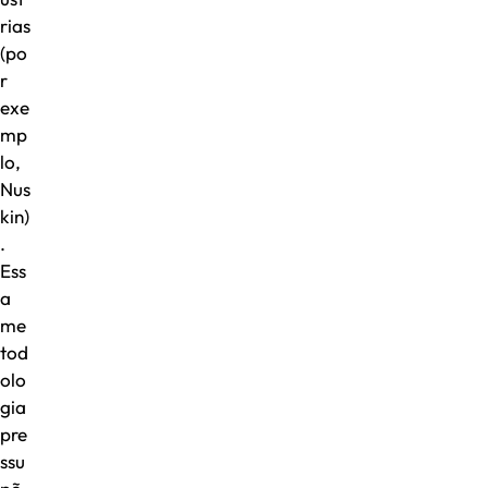
rias
(po
r
exe
mp
lo,
Nus
kin)
.
Ess
a
me
tod
olo
gia
pre
ssu