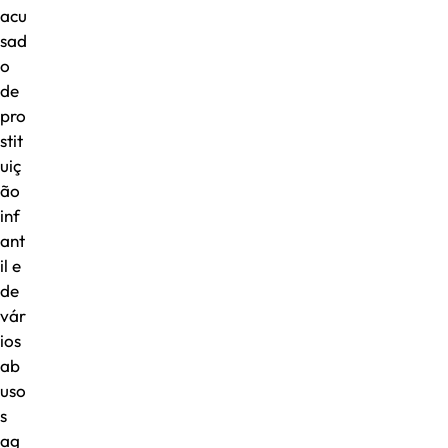
acu
sad
o
de
pro
stit
uiç
ão
inf
ant
il e
de
vár
ios
ab
uso
s
ag