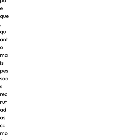
põ
e
que
,
qu
ant
o
ma
is
pes
soa
s
rec
rut
ad
as
co
mo