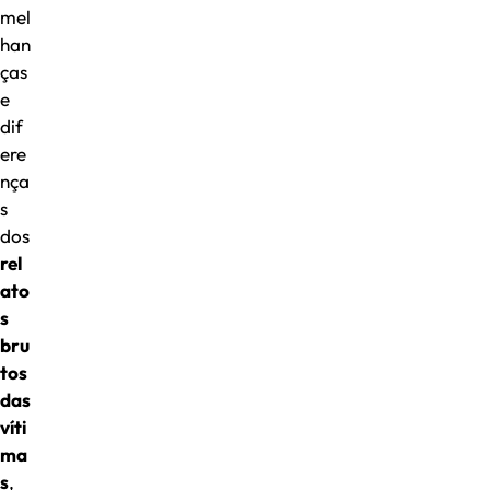
mel
han
ças
e
dif
ere
nça
s
dos
rel
ato
s
bru
tos
das
víti
ma
s
,