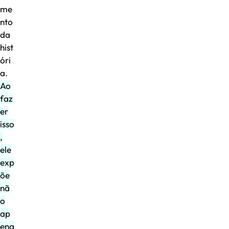
me
nto
da
hist
óri
a.
Ao
faz
er
isso
,
ele
exp
õe
nã
o
ap
ena