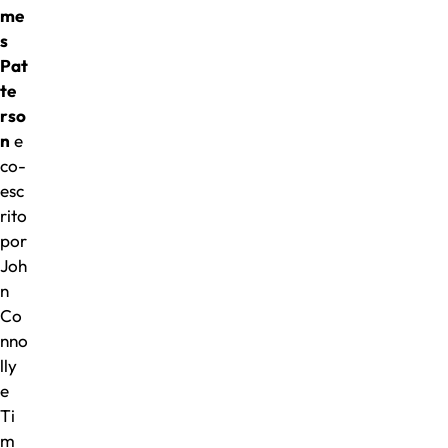
me
s
Pat
te
rso
n
e
co-
esc
rito
por
Joh
n
Co
nno
lly
e
Ti
m