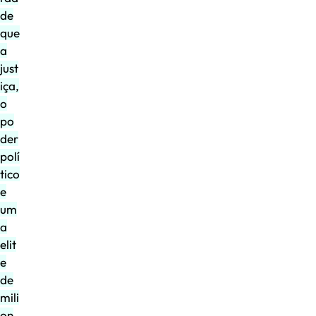
de
que
a
just
iça,
o
po
der
polí
tico
e
um
a
elit
e
de
mili
on