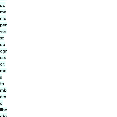
s a
me
nte
per
ver
sa
do
agr
ess
or,
ma
s
ta
mb
ém
a
libe
rda