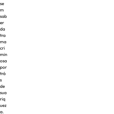
se
m
sab
er
da
tra
ma
cri
min
osa
por
trá
s
de
sua
riq
uez
a.