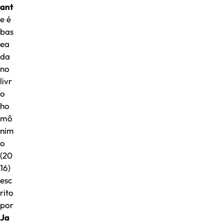
ant
e é
bas
ea
da
no
livr
o
ho
mô
nim
o
(20
16)
esc
rito
por
Ja