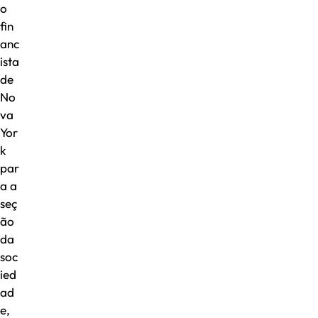
o
fin
anc
ista
de
No
va
Yor
k
par
a a
seç
ão
da
soc
ied
ad
e,