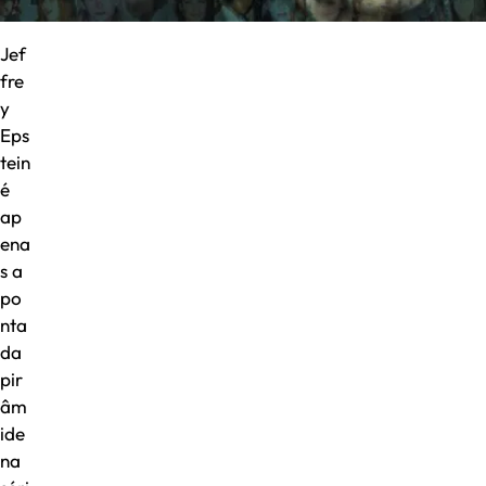
Jef
fre
y
Eps
tein
é
ap
ena
s a
po
nta
da
pir
âm
ide
na