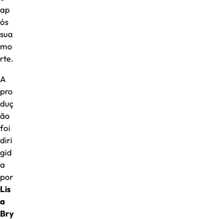
ap
ós
sua
mo
rte.
A
pro
duç
ão
foi
diri
gid
a
por
Lis
a
Bry