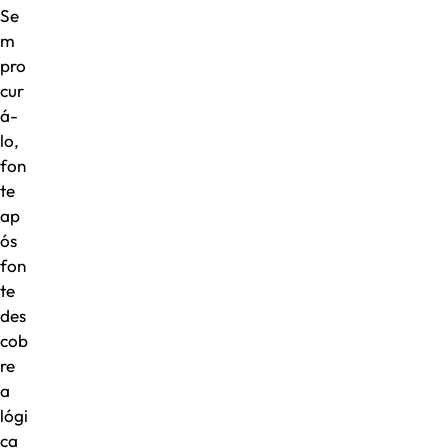
Se
m
pro
cur
á-
lo,
fon
te
ap
ós
fon
te
des
cob
re
a
lógi
ca