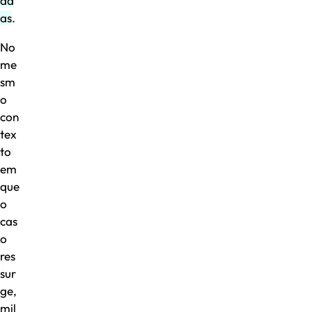
ad
as
.
No
me
sm
o
con
tex
to
em
que
o
cas
o
res
sur
ge,
mil