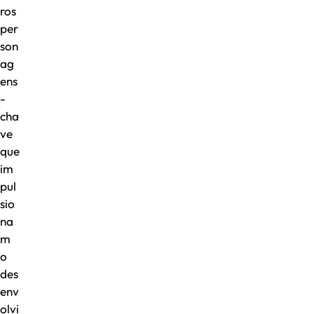
ros
per
son
ag
ens
-
cha
ve
que
im
pul
sio
na
m
o
des
env
olvi