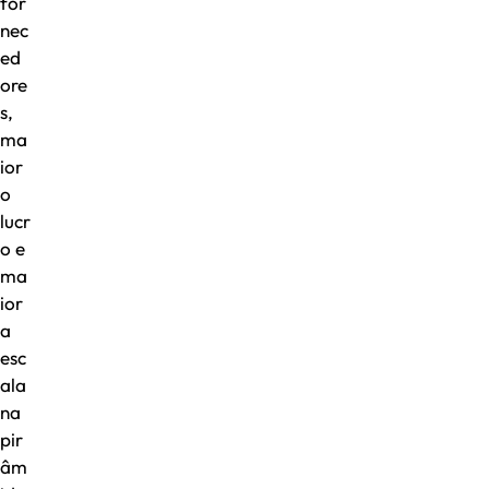
for
nec
ed
ore
s,
ma
ior
o
lucr
o e
ma
ior
a
esc
ala
na
pir
âm