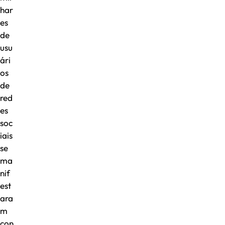
har
es
de
usu
ári
os
de
red
es
soc
iais
se
ma
nif
est
ara
m
con