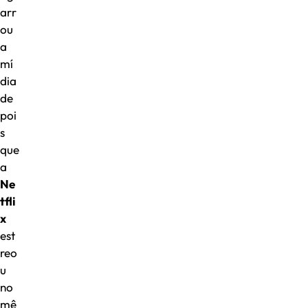
arr
ou
a
mí
dia
de
poi
s
que
a
Ne
tfli
x
est
reo
u
no
mê