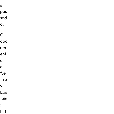
s
pas
sad
o.
O
doc
um
ent
ári
o
“Je
ffre
y
Eps
tein
:
Filt