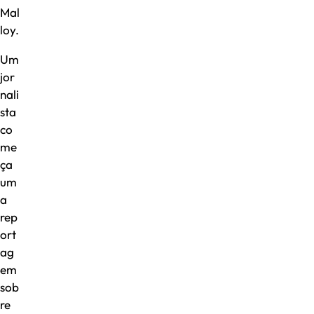
Mal
loy.
Um
jor
nali
sta
co
me
ça
um
a
rep
ort
ag
em
sob
re