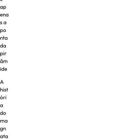
ap
ena
s a
po
nta
da
pir
âm
ide
A
hist
óri
a
do
ma
gn
ata