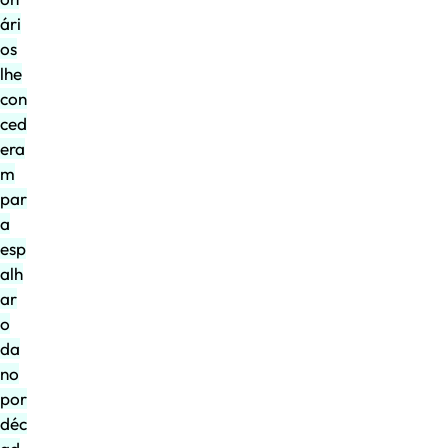
ári
os
lhe
con
ced
era
m
par
a
esp
alh
ar
o
da
no
por
déc