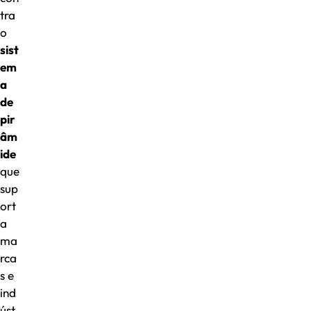
tra
o
sist
em
a
de
pir
âm
ide
que
sup
ort
a
ma
rca
s e
ind
úst