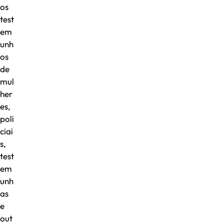
os
test
em
unh
os
de
mul
her
es,
poli
ciai
s,
test
em
unh
as
e
out