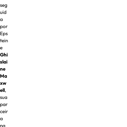
seg
uid
a
por
Eps
tein
e
Ghi
slai
ne
Ma
xw
ell
,
sua
par
ceir
a
na