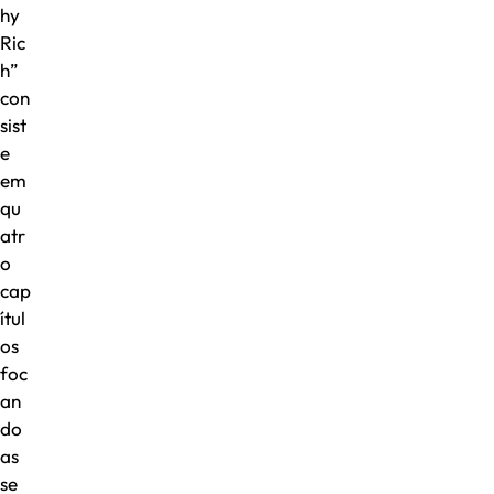
hy
Ric
h”
con
sist
e
em
qu
atr
o
cap
ítul
os
foc
an
do
as
se