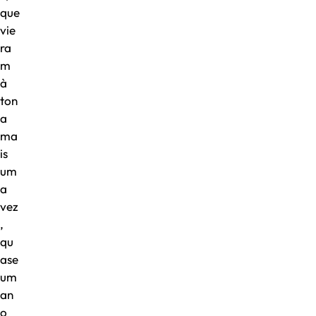
que
vie
ra
m
à
ton
a
ma
is
um
a
vez
,
qu
ase
um
an
o