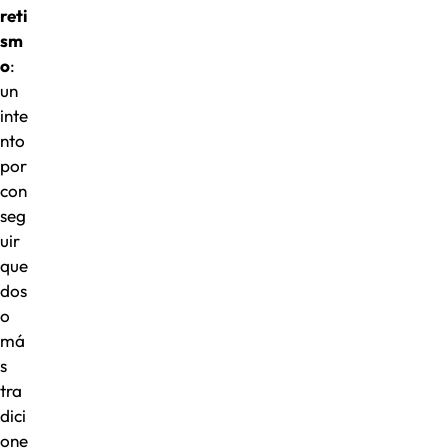
reti
sm
o
:
un
inte
nto
por
con
seg
uir
que
dos
o
má
s
tra
dici
one