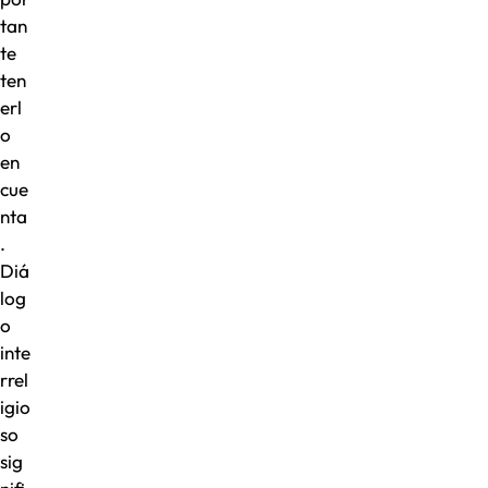
tan
te
ten
erl
o
en
cue
nta
.
Diá
log
o
inte
rrel
igio
so
sig