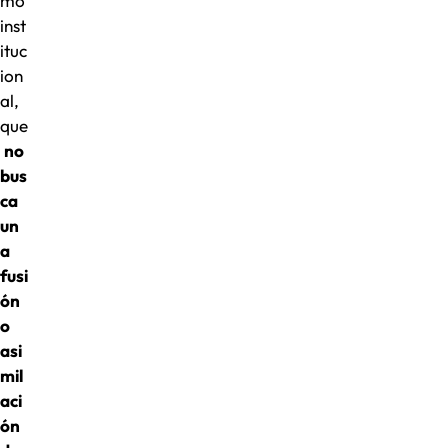
mo
inst
ituc
ion
al,
que
no
bus
ca
un
a
fusi
ón
o
asi
mil
aci
ón