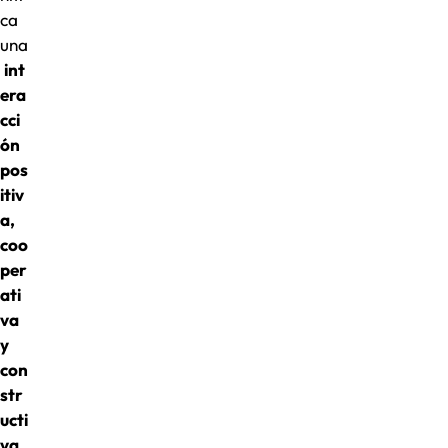
ca
una
int
era
cci
ón
pos
itiv
a,
coo
per
ati
va
y
con
str
ucti
va