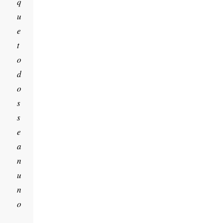
q
u
e
t
o
d
o
s
s
e
a
n
u
n
o