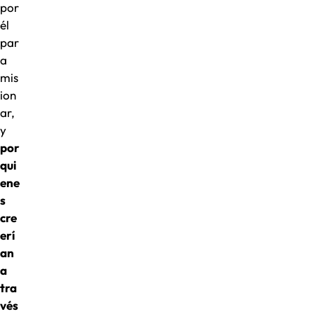
por
él
par
a
mis
ion
ar,
y
por
qui
ene
s
cre
erí
an
a
tra
vés