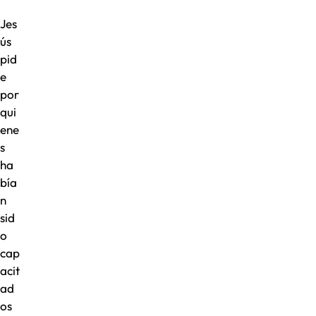
Jes
ús
pid
e
por
qui
ene
s
ha
bía
n
sid
o
cap
acit
ad
os