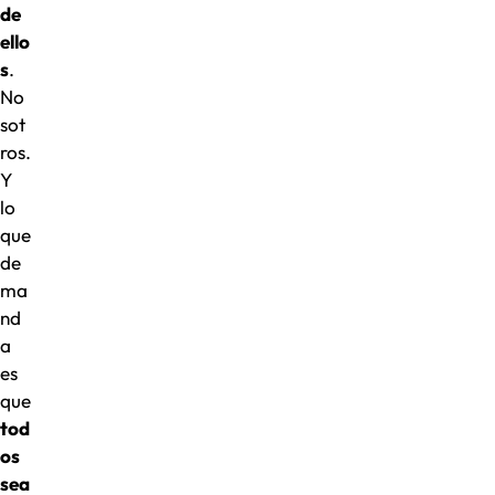
de
ello
s
.
No
sot
ros.
Y
lo
que
de
ma
nd
a
es
que
tod
os
sea