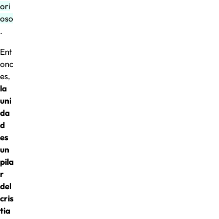
ori
oso
.
Ent
onc
es,
la
uni
da
d
es
un
pila
r
del
cris
tia