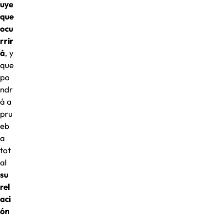
uye
que
ocu
rrir
á
, y
que
po
ndr
á a
pru
eb
a
tot
al
su
rel
aci
ón