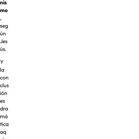
nis
mo
,
seg
ún
Jes
ús.
Y
la
con
clus
ión
es
dra
má
tica
aq