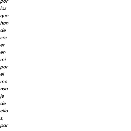
por
los
que
han
de
cre
er
en
mí
por
el
me
nsa
je
de
ello
s,
par