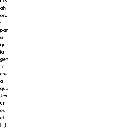
uí y
ah
ora
:
par
a
que
la
gen
te
cre
a
que
Jes
ús
es
el
Hij