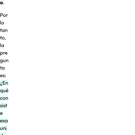
o
.
Por
lo
tan
to,
la
pre
gun
ta
es:
¿En
qué
con
sist
e
esa
uni