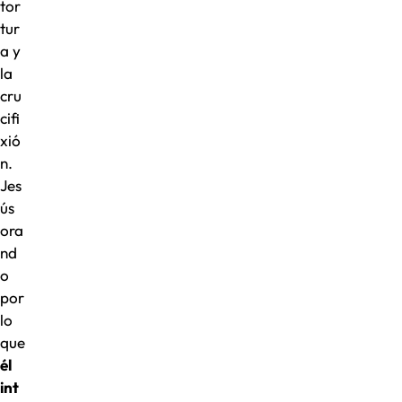
tor
tur
a y
la
cru
cifi
xió
n.
Jes
ús
ora
nd
o
por
lo
que
él
int