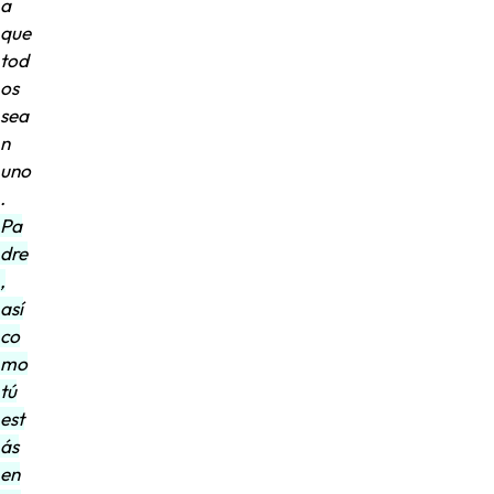
a
que
tod
os
sea
n
uno
.
Pa
dre
,
así
co
mo
tú
est
ás
en