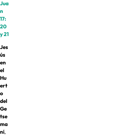
Jua
n
17:
20
y 21
Jes
ús
en
el
Hu
ert
o
del
Ge
tse
ma
ní
,