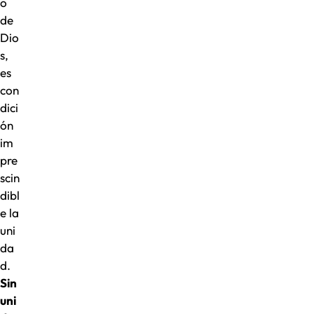
o
de
Dio
s,
es
con
dici
ón
im
pre
scin
dibl
e la
uni
da
d.
Sin
uni