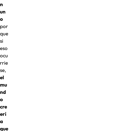
n
un
o
por
que
si
eso
ocu
rrie
se,
el
mu
nd
o
cre
erí
a
que