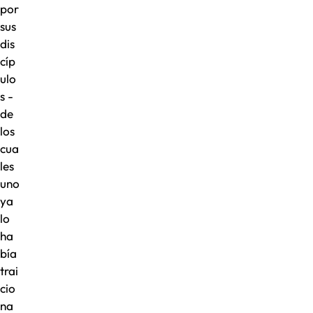
por
sus
dis
cíp
ulo
s -
de
los
cua
les
uno
ya
lo
ha
bía
trai
cio
na