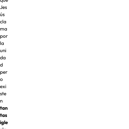
Jes
ús
cla
ma
por
la
uni
da
d
per
o
exi
ste
n
tan
tas
igle