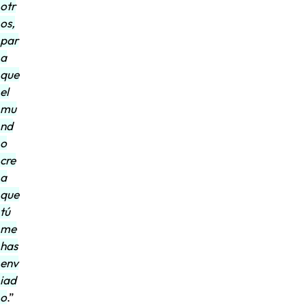
otr
os,
par
a
que
el
mu
nd
o
cre
a
que
tú
me
has
env
iad
o
.”