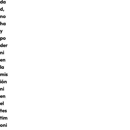
da
d,
no
ha
y
po
der
ni
en
la
mis
ión
ni
en
el
tes
tim
oni