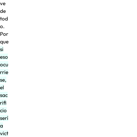
ve
de
tod
o.
Por
que
si
eso
ocu
rrie
se,
el
sac
rifi
cio
serí
a
vict