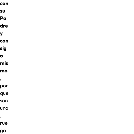
con
su
Pa
dre
y
con
sig
o
mis
mo
,
por
que
son
uno
,
rue
ga