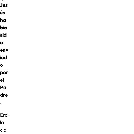
Jes
ús
ha
bía
sid
o
env
iad
o
por
el
Pa
dre
.
Era
la
cla