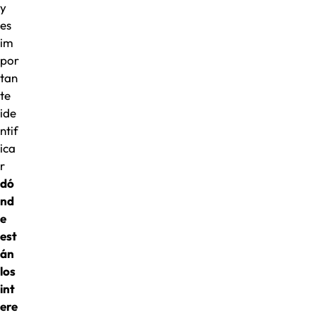
y
es
im
por
tan
te
ide
ntif
ica
r
dó
nd
e
est
án
los
int
ere