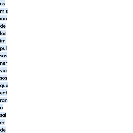
ns
mis
ión
de
los
im
pul
sos
ner
vio
sos
que
ent
ran
o
sal
en
de