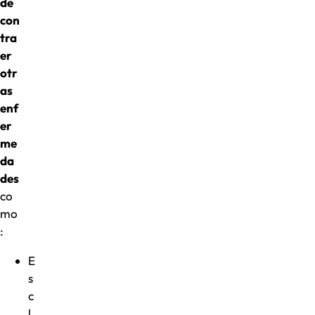
de
con
tra
er
otr
as
enf
er
me
da
des
co
mo
:
E
s
c
l