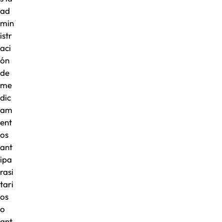
ad
min
istr
aci
ón
de
me
dic
am
ent
os
ant
ipa
rasi
tari
os
o
ant