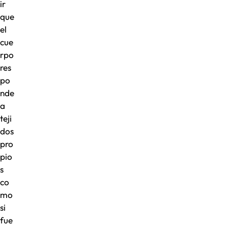
ir
que
el
cue
rpo
res
po
nde
a
teji
dos
pro
pio
s
co
mo
si
fue