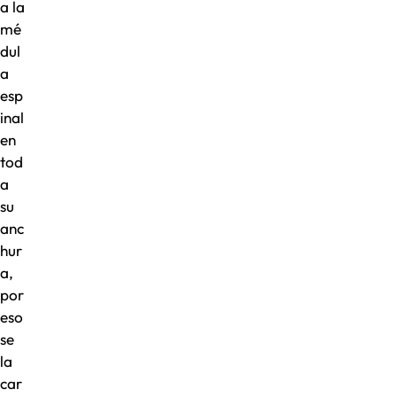
a la
mé
dul
a
esp
inal
en
tod
a
su
anc
hur
a,
por
eso
se
la
car