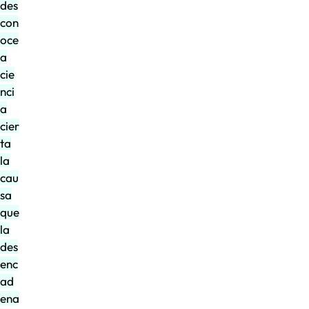
des
con
oce
a
cie
nci
a
cier
ta
la
cau
sa
que
la
des
enc
ad
ena