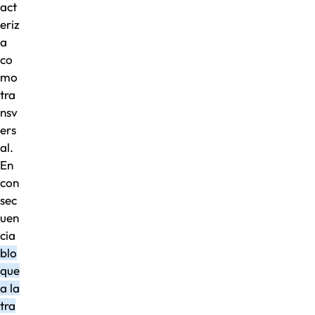
act
eriz
a
co
mo
tra
nsv
ers
al.
En
con
sec
uen
cia
blo
que
a la
tra