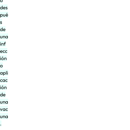
o
des
pué
s
de
una
inf
ecc
ión
o
apli
cac
ión
de
una
vac
una
.