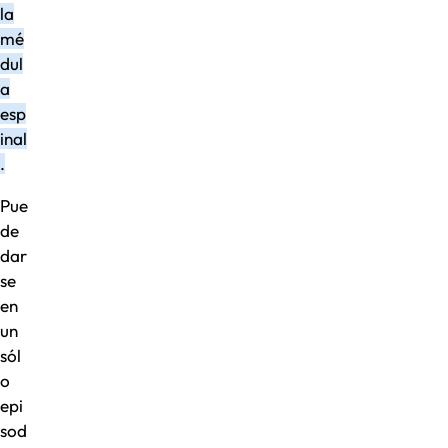
la
mé
dul
a
esp
inal
.
Pue
de
dar
se
en
un
sól
o
epi
sod