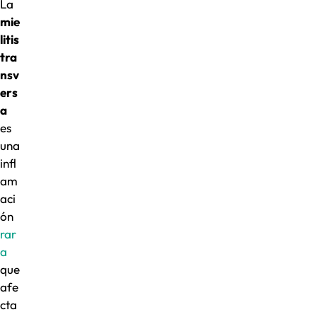
La
mie
litis
tra
nsv
ers
a
es
una
infl
am
aci
ón
rar
a
que
afe
cta