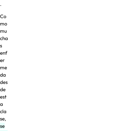
.
Co
mo
mu
cha
s
enf
er
me
da
des
de
est
a
cla
se,
se