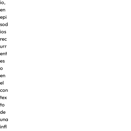
io,
en
epi
sod
ios
rec
urr
ent
es
o
en
el
con
tex
to
de
una
infl