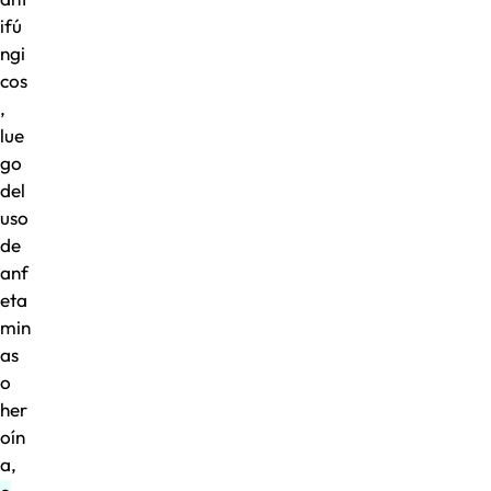
ifú
ngi
cos
,
lue
go
del
uso
de
anf
eta
min
as
o
her
oín
a,