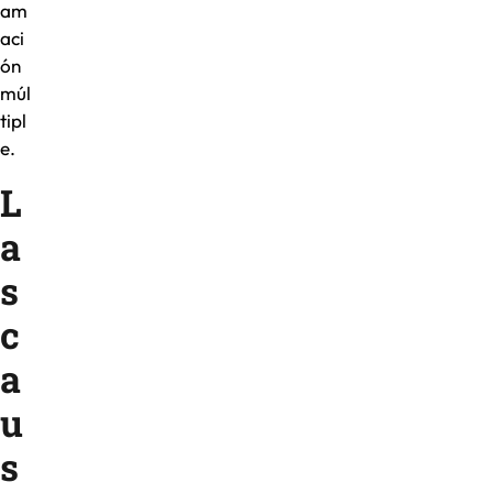
am
aci
ón
múl
tipl
e.
L
a
s
c
a
u
s