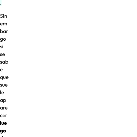
.
Sin
em
bar
go
sí
se
sab
e
que
sue
le
ap
are
cer
lue
go