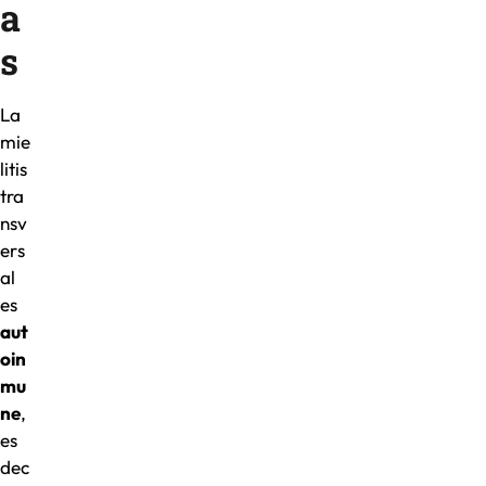
a
s
La
mie
litis
tra
nsv
ers
al
es
aut
oin
mu
ne
,
es
dec