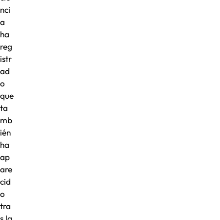
nci
a
ha
reg
istr
ad
o
que
ta
mb
ién
ha
ap
are
cid
o
tra
s la