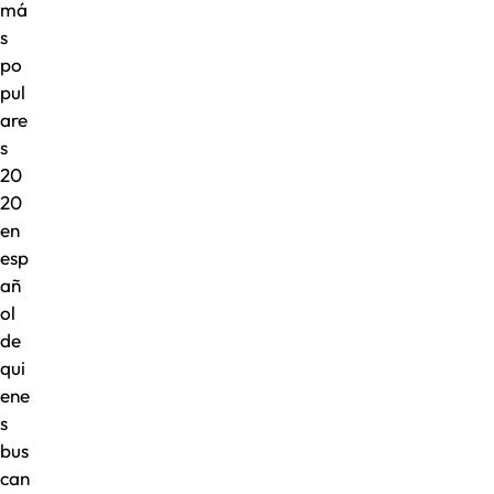
má
s
po
pul
are
s
20
20
en
esp
añ
ol
de
qui
ene
s
bus
can