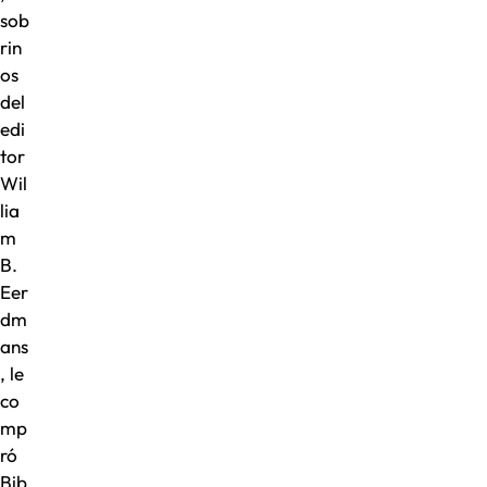
sob
rin
os
del
edi
tor
Wil
lia
m
B.
Eer
dm
ans
, le
co
mp
ró
Bib