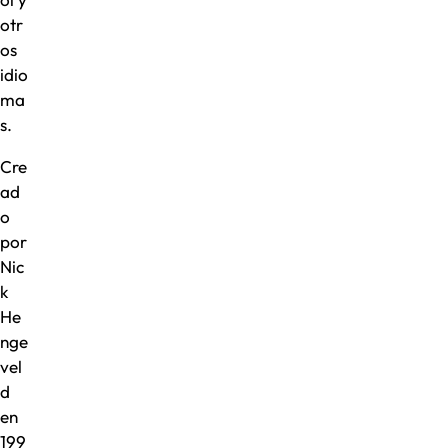
otr
os
idio
ma
s.
Cre
ad
o
por
Nic
k
He
nge
vel
d
en
199