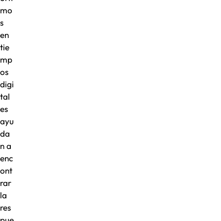
mo
s
en
tie
mp
os
digi
tal
es
ayu
da
n a
enc
ont
rar
la
res
pue