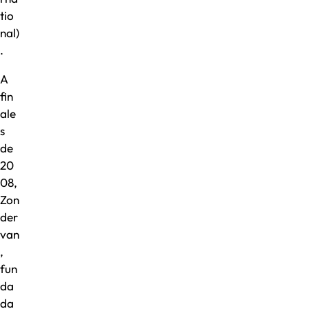
tio
nal)
.
A
fin
ale
s
de
20
08,
Zon
der
van
,
fun
da
da