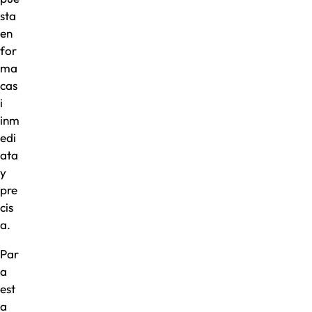
sta
en
for
ma
cas
i
inm
edi
ata
y
pre
cis
a.
Par
a
est
a