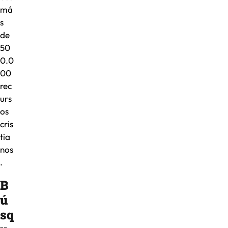
má
s
de
50
0.0
00
rec
urs
os
cris
tia
nos
.
B
ú
sq