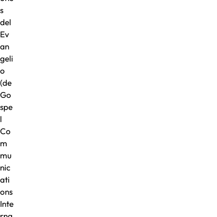
s
del
Ev
an
geli
o
(de
Go
spe
l
Co
m
mu
nic
ati
ons
Inte
rna