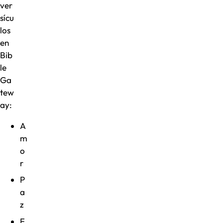
ver
sícu
los
en
Bib
le
Ga
tew
ay:
A
m
o
r
P
a
z
F