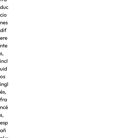
duc
cio
nes
dif
ere
nte
s,
incl
uid
os
ingl
és,
fra
ncé
s,
esp
añ
ol y