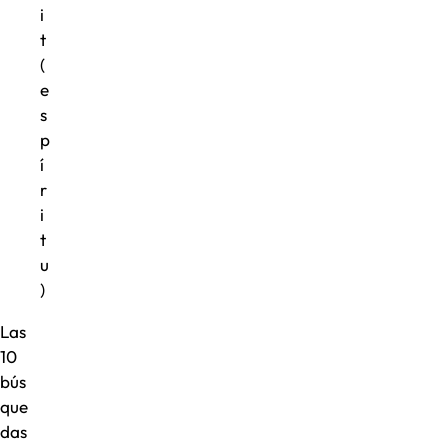
i
t
(
e
s
p
í
r
i
t
u
)
Las
10
bús
que
das