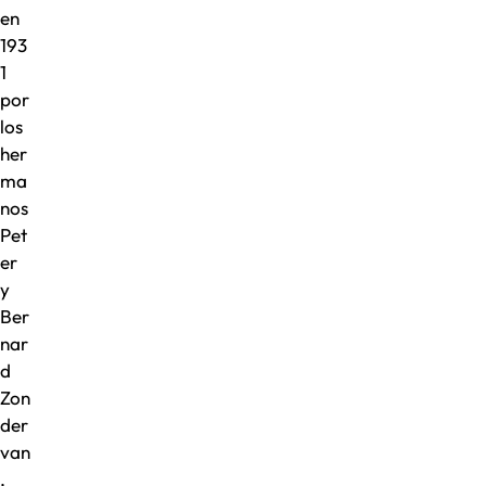
en
193
1
por
los
her
ma
nos
Pet
er
y
Ber
nar
d
Zon
der
van
,