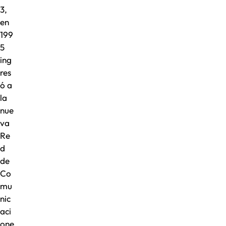
3,
en
199
5
ing
res
ó a
la
nue
va
Re
d
de
Co
mu
nic
aci
one