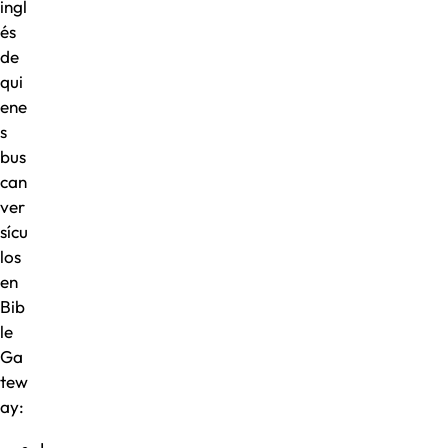
ingl
és
de
qui
ene
s
bus
can
ver
sícu
los
en
Bib
le
Ga
tew
ay: