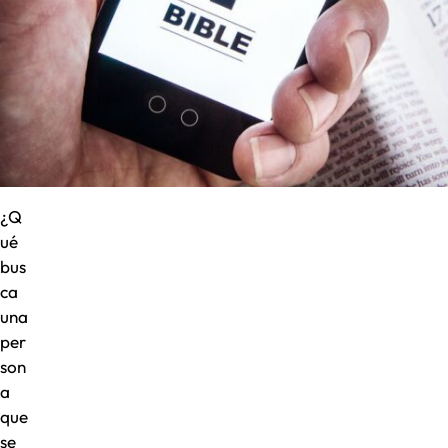
¿Q
ué
bus
ca
una
per
son
a
que
se