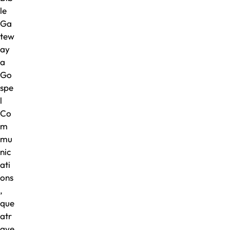
le
Ga
tew
ay
a
Go
spe
l
Co
m
mu
nic
ati
ons
,
que
atr
ave