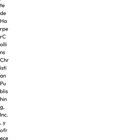
te
de
Ha
rpe
rC
olli
ns
Chr
isti
an
Pu
blis
hin
g,
Inc.
, y
ofr
ece