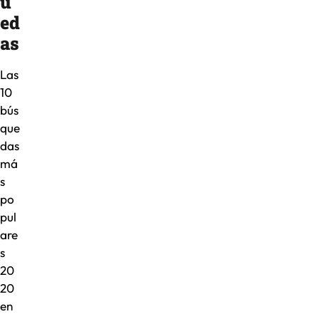
u
ed
as
Las
10
bús
que
das
má
s
po
pul
are
s
20
20
en