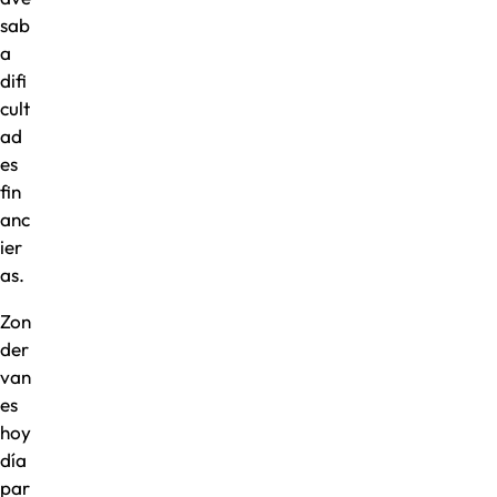
sab
a
difi
cult
ad
es
fin
anc
ier
as.
Zon
der
van
es
hoy
día
par