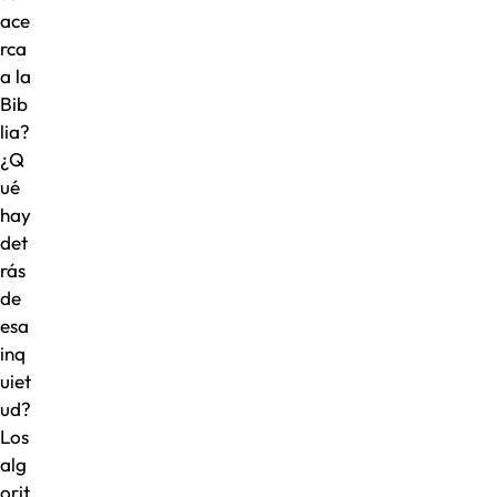
ace
rca
a la
Bib
lia?
¿Q
ué
hay
det
rás
de
esa
inq
uiet
ud?
Los
alg
orit