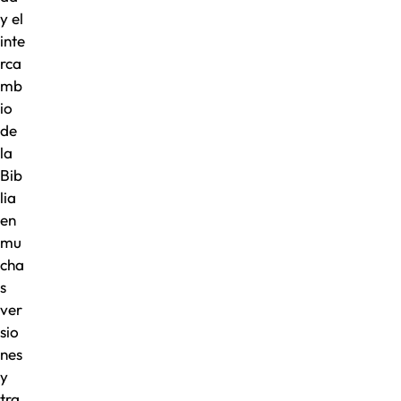
y el
inte
rca
mb
io
de
la
Bib
lia
en
mu
cha
s
ver
sio
nes
y
tra