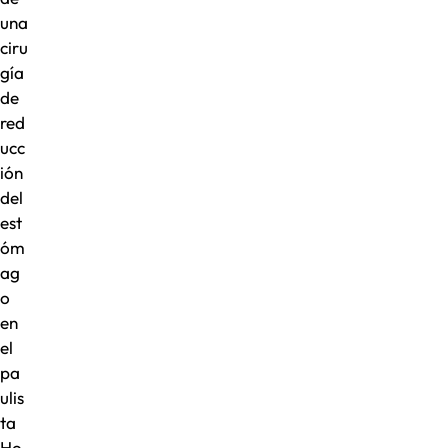
una
ciru
gía
de
red
ucc
ión
del
est
óm
ag
o
en
el
pa
ulis
ta
Ho