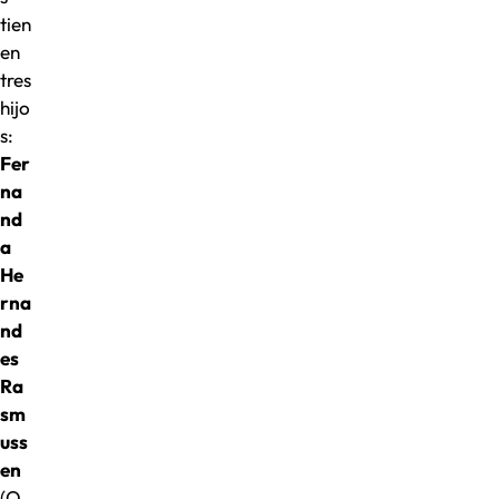
tien
en
tres
hijo
s:
Fer
na
nd
a
He
rna
nd
es
Ra
sm
uss
en
(O