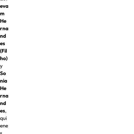
eva
m
He
rna
nd
es
(Fil
ho)
y
So
nia
He
rna
nd
es
,
qui
ene
s