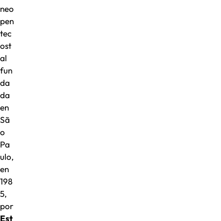
7
neo
e
pen
n
tec
S
ost
.
P
al
a
fun
u
da
l
da
o
,
en
B
Sã
r
o
a
Pa
s
il
ulo,
.
en
198
5,
por
Est