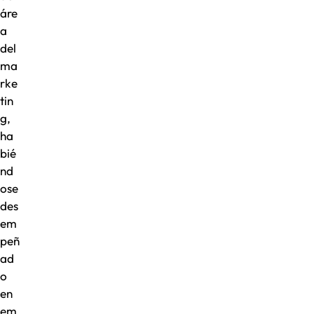
áre
a
del
ma
rke
tin
g,
ha
bié
nd
ose
des
em
peñ
ad
o
en
em