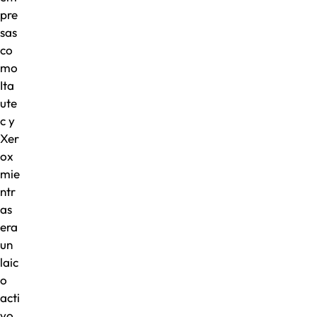
pre
sas
co
mo
Ita
ute
c y
Xer
ox
mie
ntr
as
era
un
laic
o
acti
vo