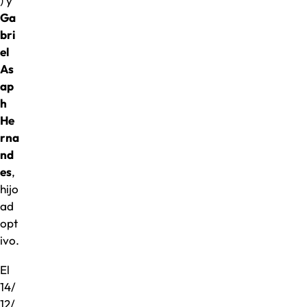
) y
Ga
bri
el
As
ap
h
He
rna
nd
es
,
hijo
ad
opt
ivo.
El
14/
12/