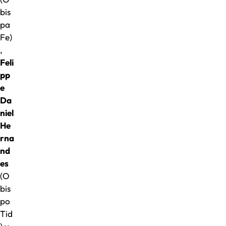
bis
pa
Fe)
,
Feli
pp
e
Da
niel
He
rna
nd
es
(O
bis
po
Tid