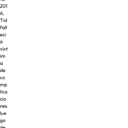
201
6,
Tid
fall
eci
ó
víct
im
a
de
co
mp
lica
cio
nes
lue
go
de