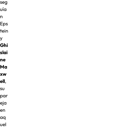
seg
uía
n
Eps
tein
y
Ghi
slai
ne
Ma
xw
ell
,
su
par
eja
en
aq
uel