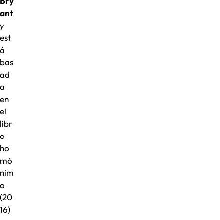
Bry
ant
y
est
á
bas
ad
a
en
el
libr
o
ho
mó
nim
o
(20
16)