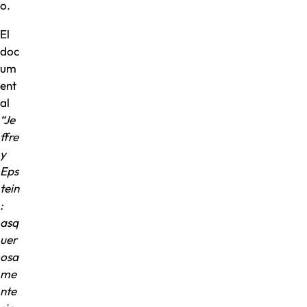
o.
El
doc
um
ent
al
“Je
ffre
y
Eps
tein
:
asq
uer
osa
me
nte