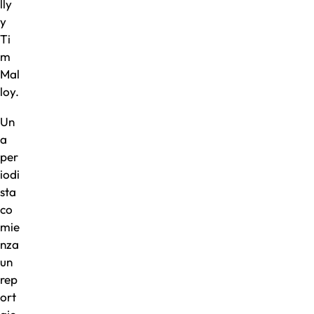
lly
y
Ti
m
Mal
loy.
Un
a
per
iodi
sta
co
mie
nza
un
rep
ort