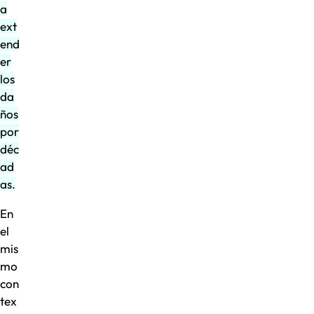
a
ext
end
er
los
da
ños
por
déc
ad
as.
En
el
mis
mo
con
tex