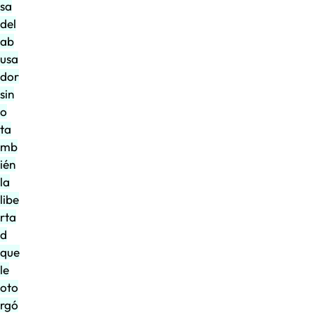
sa
del
ab
usa
dor
sin
o
ta
mb
ién
la
libe
rta
d
que
le
oto
rgó