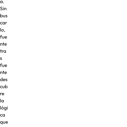
a.
Sin
bus
car
lo,
fue
nte
tra
s
fue
nte
des
cub
re
la
lógi
ca
que