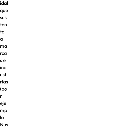
idal
que
sus
ten
ta
a
ma
rca
s e
ind
ust
rias
(po
r
eje
mp
lo
Nus