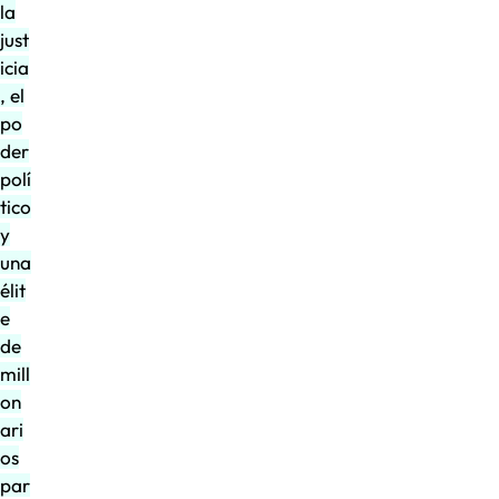
la
just
icia
, el
po
der
polí
tico
y
una
élit
e
de
mill
on
ari
os
par