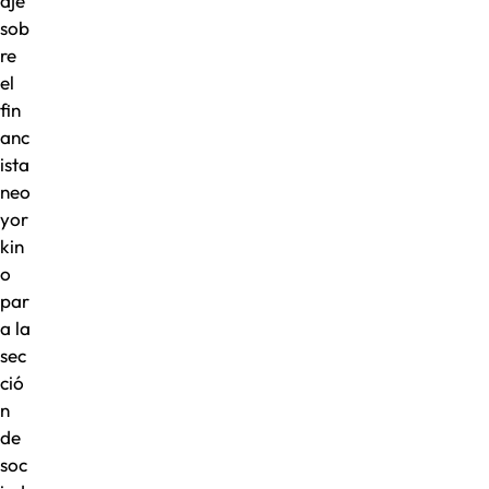
aje
sob
re
el
fin
anc
ista
neo
yor
kin
o
par
a la
sec
ció
n
de
soc