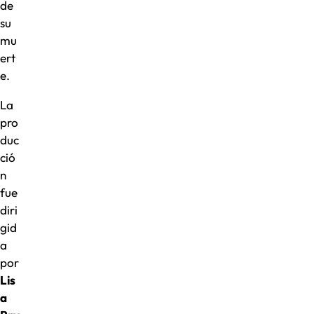
de
su
mu
ert
e.
La
pro
duc
ció
n
fue
diri
gid
a
por
Lis
a