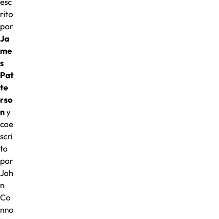
esc
rito
por
Ja
me
s
Pat
te
rso
n
y
coe
scri
to
por
Joh
n
Co
nno