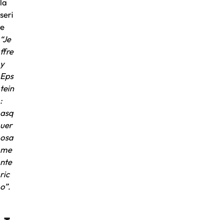
la
seri
e
“Je
ffre
y
Eps
tein
:
asq
uer
osa
me
nte
ric
o”.