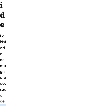
i
d
e
La
hist
ori
a
del
ma
gn
ate
acu
sad
o
de