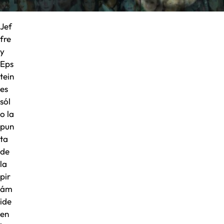
Jef
fre
y
Eps
tein
es
sól
o la
pun
ta
de
la
pir
ám
ide
en