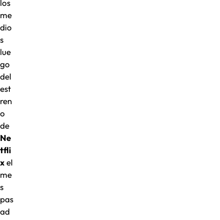
los
me
dio
s
lue
go
del
est
ren
o
de
Ne
tfli
x
el
me
s
pas
ad