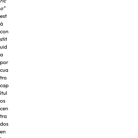
ric
o”
est
á
con
stit
uid
a
por
cua
tro
cap
ítul
os
cen
tra
dos
en