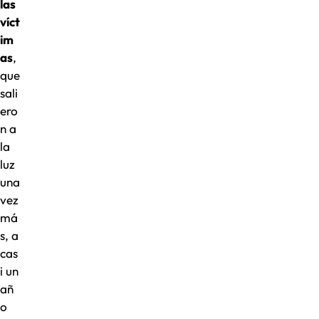
las
víct
im
as
,
que
sali
ero
n a
la
luz
una
vez
má
s, a
cas
i un
añ
o