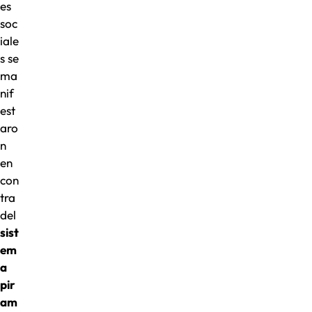
es
soc
iale
s se
ma
nif
est
aro
n
en
con
tra
del
sist
em
a
pir
am