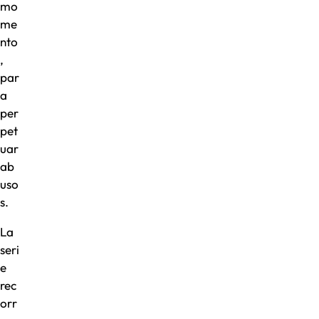
mo
me
nto
,
par
a
per
pet
uar
ab
uso
s.
La
seri
e
rec
orr