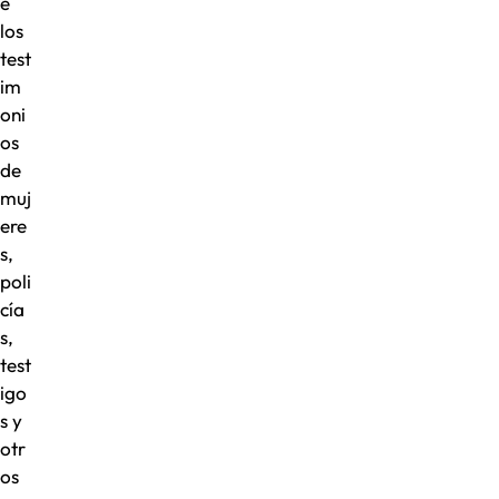
e
los
test
im
oni
os
de
muj
ere
s,
poli
cía
s,
test
igo
s y
otr
os