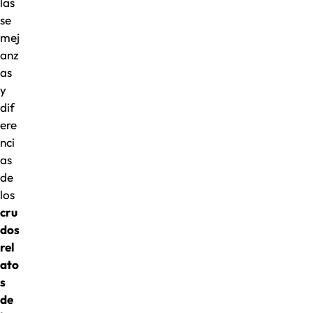
las
se
mej
anz
as
y
dif
ere
nci
as
de
los
cru
dos
rel
ato
s
de