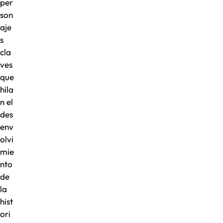
per
son
aje
s
cla
ves
que
hila
n el
des
env
olvi
mie
nto
de
la
hist
ori