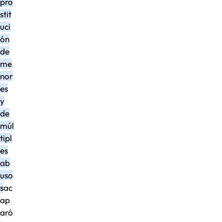
pro
stit
uci
ón
de
me
nor
es
y
de
múl
tipl
es
ab
uso
s
ac
ap
aró