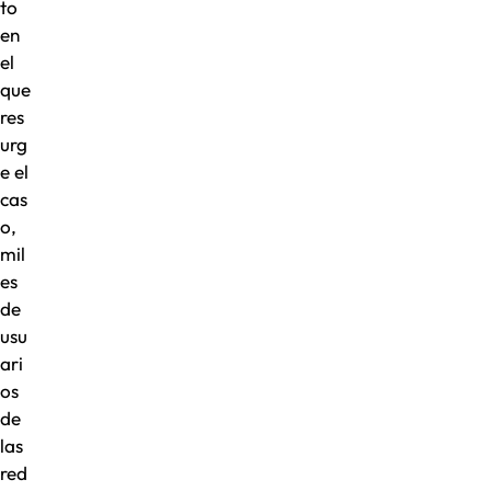
to
en
el
que
res
urg
e el
cas
o,
mil
es
de
usu
ari
os
de
las
red