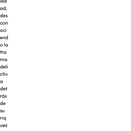
ied
ad,
des
con
oci
end
o la
tra
ma
deli
ctiv
a
det
rás
de
su
riq
uez