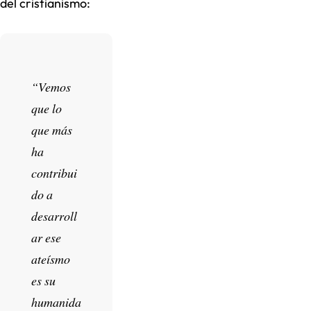
del cristianismo:
“
Vemos
que lo
que más
ha
contribui
do a
desarroll
ar ese
ateísmo
es su
humanida