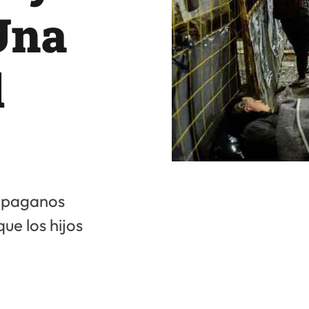
Una
d
n paganos
ue los hijos