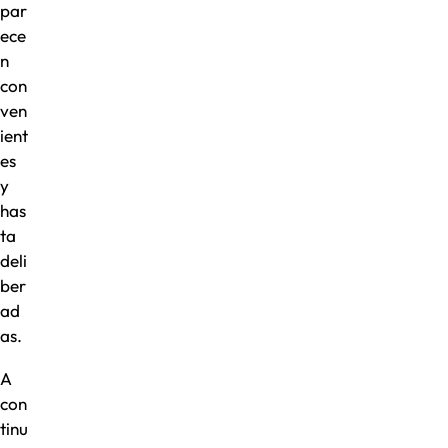
par
ece
n
con
ven
ient
es
y
has
ta
deli
ber
ad
as.
A
con
tinu