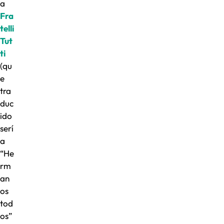
a
Fra
telli
Tut
ti
(qu
e
tra
duc
ido
serí
a
“He
rm
an
os
tod
os”