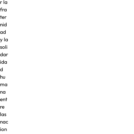
r la
fra
ter
nid
ad
y la
soli
dar
ida
d
hu
ma
na
ent
re
las
nac
ion