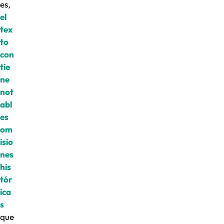
es,
el
tex
to
con
tie
ne
not
abl
es
om
isio
nes
his
tór
ica
s
que