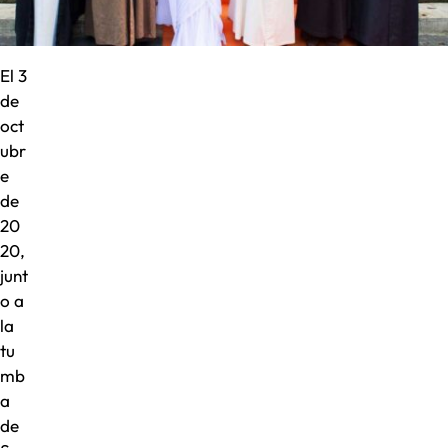
El 3
de
oct
ubr
e
de
20
20,
junt
o a
la
tu
mb
a
de