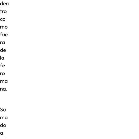
den
tro
co
mo
fue
ra
de
la
fe
ro
ma
na.
Su
ma
do
a