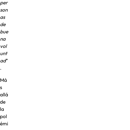
per
son
as
de
bue
na
vol
unt
ad
”
.
Má
s
allá
de
la
pol
émi