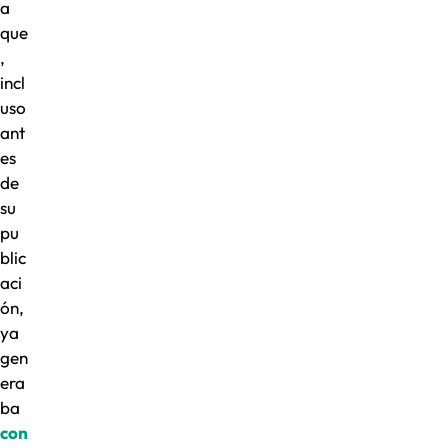
a
que
,
incl
uso
ant
es
de
su
pu
blic
aci
ón,
ya
gen
era
ba
con