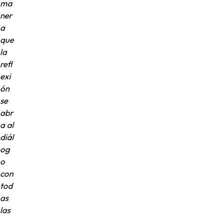
ma
ner
a
que
la
refl
exi
ón
se
abr
a al
diál
og
o
con
tod
as
las