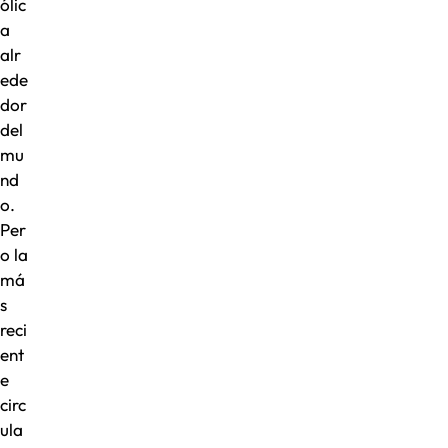
ólic
a
alr
ede
dor
del
mu
nd
o.
Per
o la
má
s
reci
ent
e
circ
ula