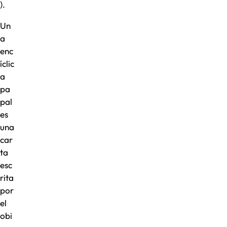
).
Un
a
enc
íclic
a
pa
pal
es
una
car
ta
esc
rita
por
el
obi