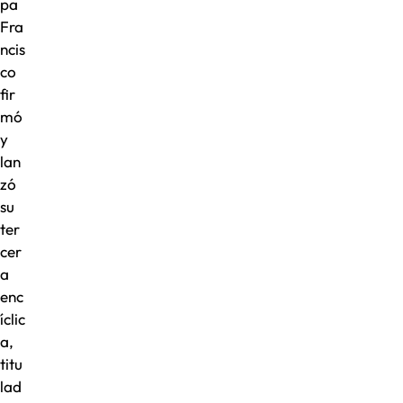
pa
Fra
ncis
co
fir
mó
y
lan
zó
su
ter
cer
a
enc
íclic
a,
titu
lad