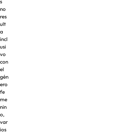
s
no
res
ult
a
incl
usi
vo
con
el
gén
ero
fe
me
nin
o,
var
ios