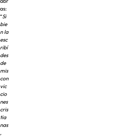
abr
as:
“
Si
bie
n la
esc
ribí
des
de
mis
con
vic
cio
nes
cris
tia
nas
,