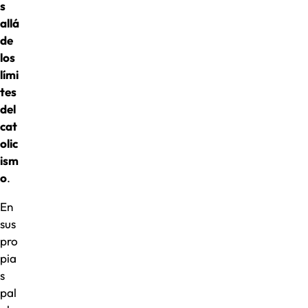
s
allá
de
los
lími
tes
del
cat
olic
ism
o
.
En
sus
pro
pia
s
pal