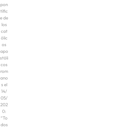
pon
tífic
e de
los
cat
ólic
os
apo
stóli
cos
rom
ano
s el
14/
05/
202
0:
“To
dos