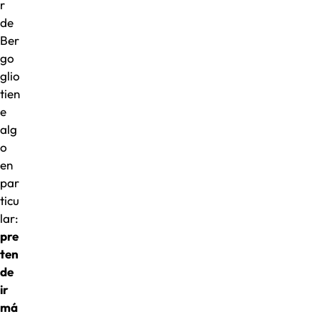
r
de
Ber
go
glio
tien
e
alg
o
en
par
ticu
lar:
pre
ten
de
ir
má