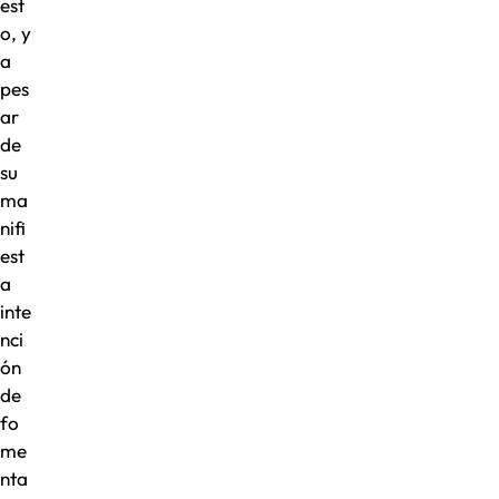
est
o, y
a
pes
ar
de
su
ma
nifi
est
a
inte
nci
ón
de
fo
me
nta