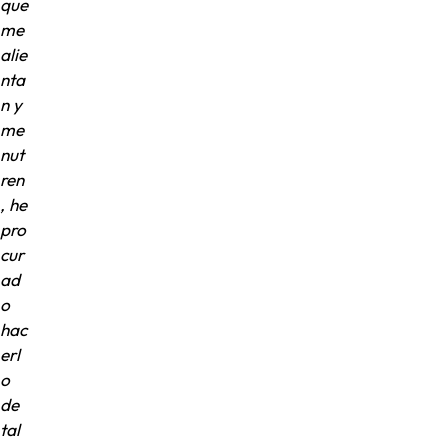
que
me
alie
nta
n y
me
nut
ren
, he
pro
cur
ad
o
hac
erl
o
de
tal