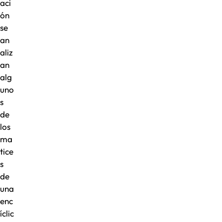
aci
ón
se
an
aliz
an
alg
uno
s
de
los
ma
tice
s
de
una
enc
íclic