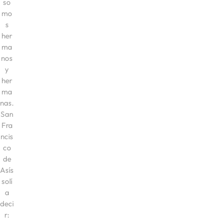
so
mo
s
her
ma
nos
y
her
ma
nas.
San
Fra
ncis
co
de
Asís
solí
a
deci
r: