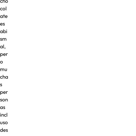
cho
col
ate
es
abi
sm
al,
per
o
mu
cha
s
per
son
as
incl
uso
des