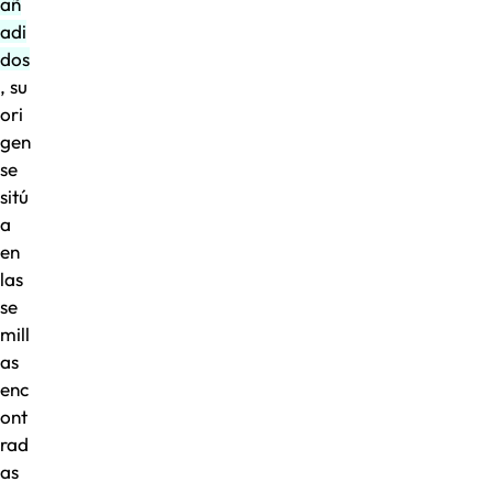
añ
adi
dos
, su
ori
gen
se
sitú
a
en
las
se
mill
as
enc
ont
rad
as