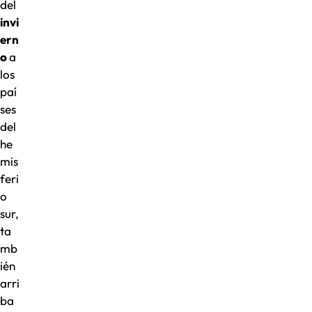
del
invi
ern
o
a
los
paí
ses
del
he
mis
feri
o
sur,
ta
mb
ién
arri
ba