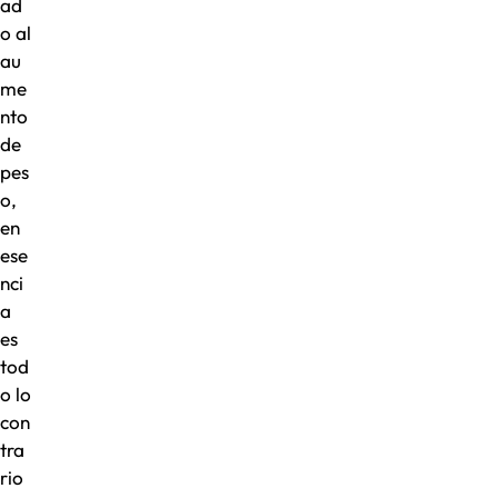
ad
o al
au
me
nto
de
pes
o,
en
ese
nci
a
es
tod
o lo
con
tra
rio