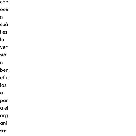
con
oce
n
cuá
l es
la
ver
sió
n
ben
efic
ios
a
par
a el
org
ani
sm