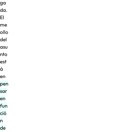
ga
da.
El
me
ollo
del
asu
nto
est
á
en
pen
sar
en
fun
ció
n
de