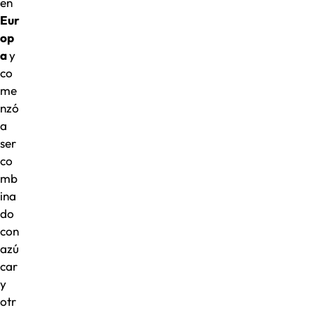
en
Eur
op
a
y
co
me
nzó
a
ser
co
mb
ina
do
con
azú
car
y
otr