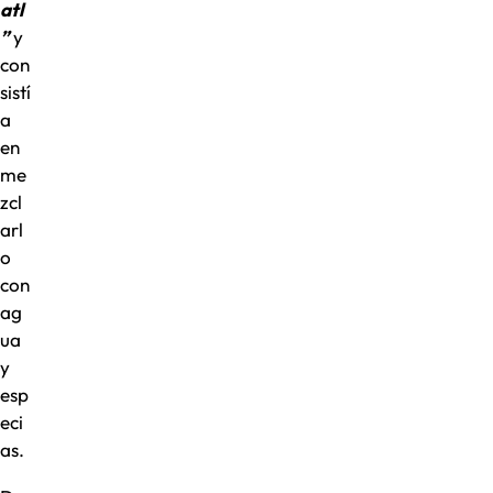
atl
”
y
con
sistí
a
en
me
zcl
arl
o
con
ag
ua
y
esp
eci
as.