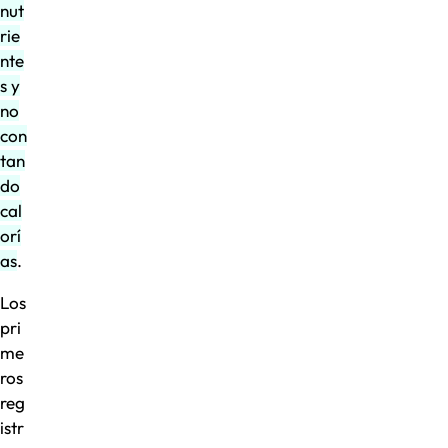
nut
rie
nte
s y
no
con
tan
do
cal
orí
as
.
Los
pri
me
ros
reg
istr