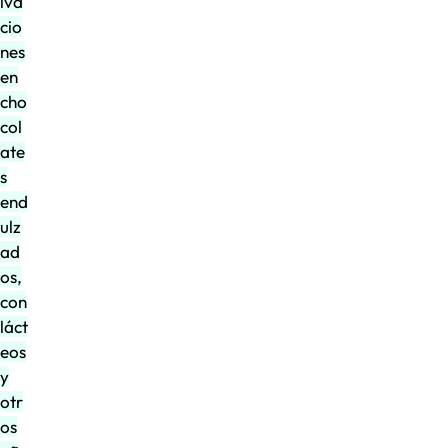
iva
cio
nes
en
cho
col
ate
s
end
ulz
ad
os,
con
láct
eos
y
otr
os