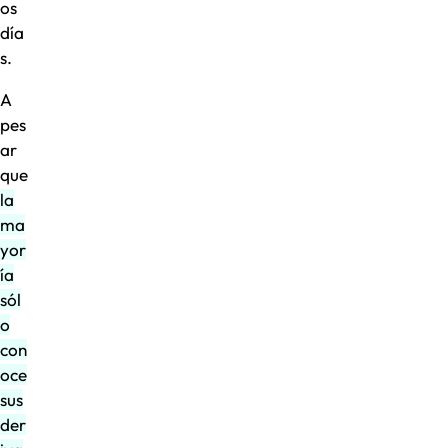
os
día
s.
A
pes
ar
que
la
ma
yor
ía
sól
o
con
oce
sus
der