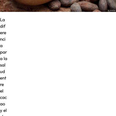
La
dif
ere
nci
a
par
a la
sal
ud
ent
re
el
cac
ao
y el