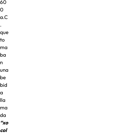
60
0
a.C
.
que
to
ma
ba
n
una
be
bid
a
lla
ma
da
“xo
col