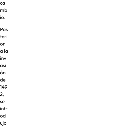
ca
mb
io.
Pos
teri
or
a la
inv
asi
ón
de
149
2,
se
intr
od
ujo