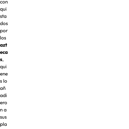
con
qui
sta
dos
por
los
azt
eca
s
,
qui
ene
s lo
añ
adi
ero
n a
sus
pla