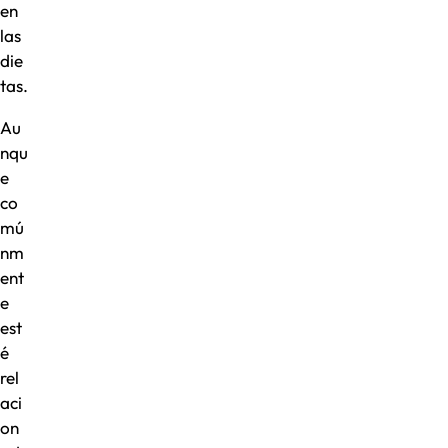
en
las
die
tas.
Au
nqu
e
co
mú
nm
ent
e
est
é
rel
aci
on