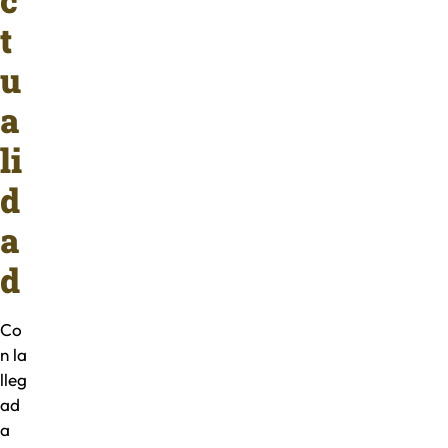
c
t
u
a
li
d
a
d
Co
n la
lleg
ad
a