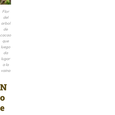
Flor
del
arbol
de
cacao
que
luego
da
lugar
a la
vaina
N
o
e