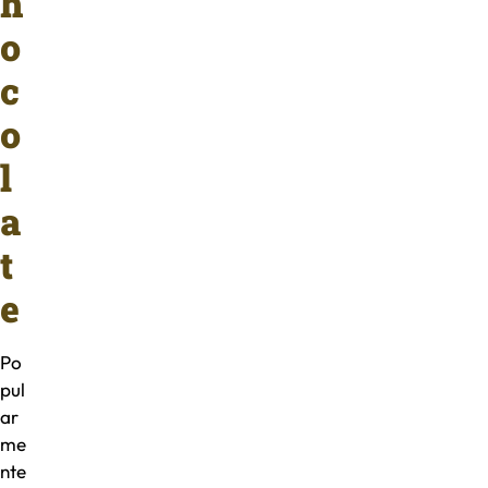
h
o
c
o
l
a
t
e
Po
pul
ar
me
nte