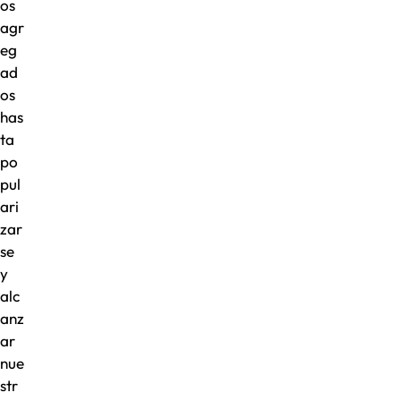
os
agr
eg
ad
os
has
ta
po
pul
ari
zar
se
y
alc
anz
ar
nue
str