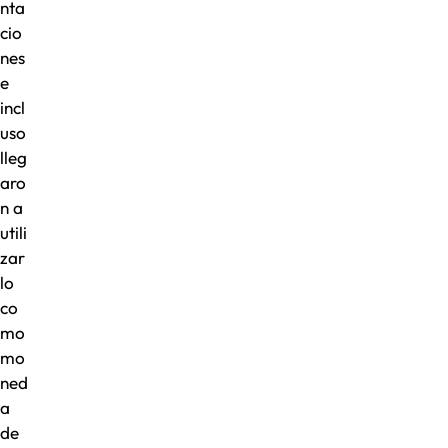
nta
cio
nes
e
incl
uso
lleg
aro
n a
utili
zar
lo
co
mo
mo
ned
a
de