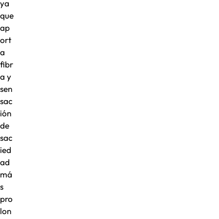
ya
que
ap
ort
a
fibr
a y
sen
sac
ión
de
sac
ied
ad
má
s
pro
lon