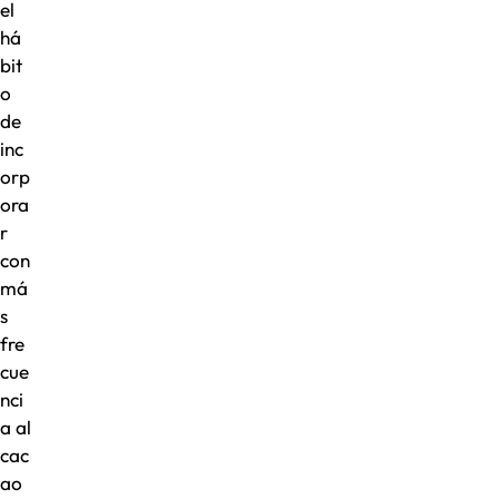
el
há
bit
o
de
inc
orp
ora
r
con
má
s
fre
cue
nci
a al
cac
ao