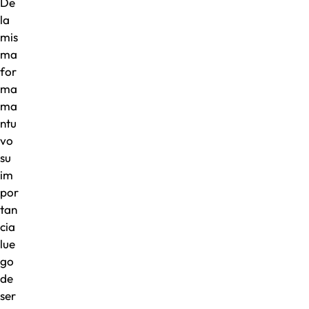
De
la
mis
ma
for
ma
ma
ntu
vo
su
im
por
tan
cia
lue
go
de
ser