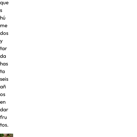
que
s
hú
me
dos
y
tar
da
has
ta
seis
añ
os
en
dar
fru
tos.