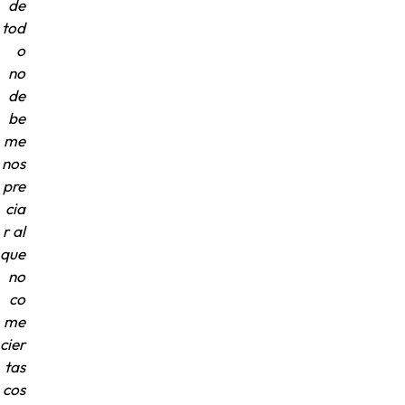
de
tod
o
no
de
be
me
nos
pre
cia
r al
que
no
co
me
cier
tas
cos