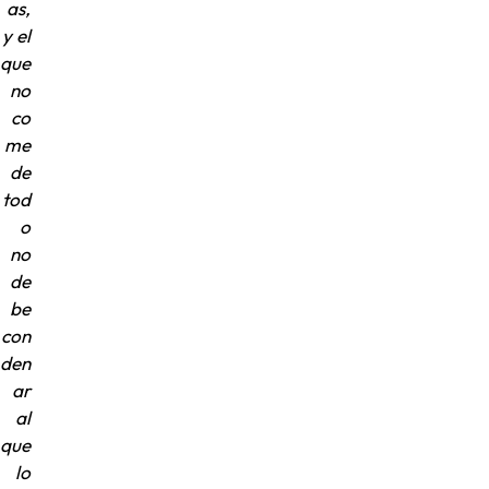
as,
y el
que
no
co
me
de
tod
o
no
de
be
con
den
ar
al
que
lo