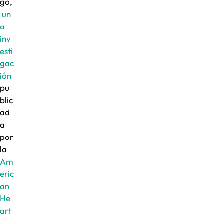
go,
un
a
inv
esti
gac
ión
pu
blic
ad
a
por
la
Am
eric
an
He
art