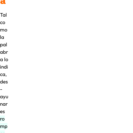
Tal
co
mo
la
pal
abr
a lo
indi
ca,
des
-
ayu
nar
es
ro
mp