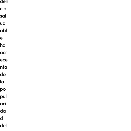
den
cia
sal
ud
abl
e
ha
acr
ece
nta
do
la
po
pul
ari
da
d
del