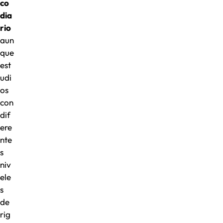
co
dia
rio
aun
que
est
udi
os
con
dif
ere
nte
s
niv
ele
s
de
rig