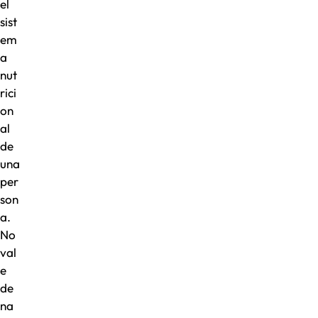
el
sist
em
a
nut
rici
on
al
de
una
per
son
a.
No
val
e
de
na