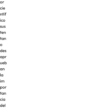
or
cie
ntíf
ico
sus
ten
tan
o
des
apr
ueb
an
la
im
por
tan
cia
del