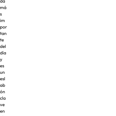
da
má
s
im
por
tan
te
del
día
y
es
un
esl
ab
ón
cla
ve
en