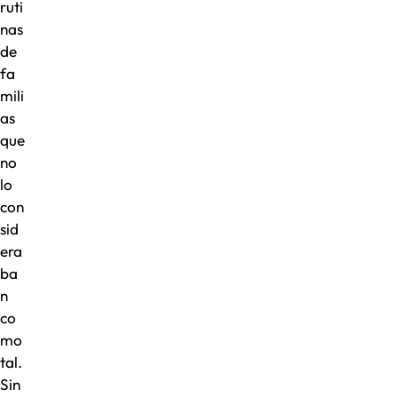
ruti
nas
de
fa
mili
as
que
no
lo
con
sid
era
ba
n
co
mo
tal.
Sin