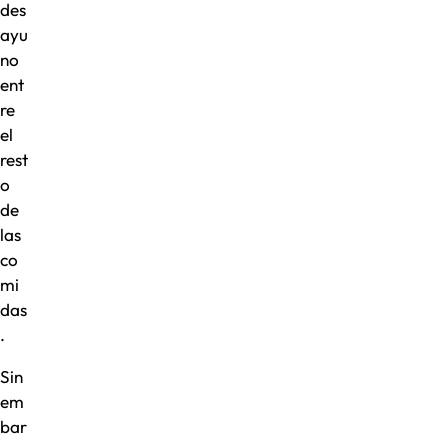
des
ayu
no
ent
re
el
rest
o
de
las
co
mi
das
.
Sin
em
bar