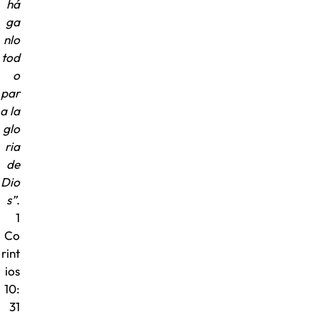
há
ga
nlo
tod
o
par
a la
glo
ria
de
Dio
s”
.
1
Co
rint
ios
10:
31