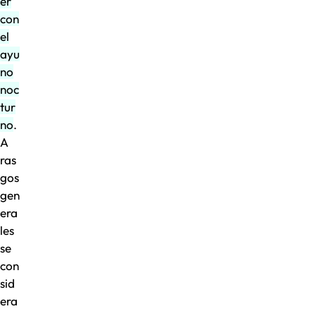
er
con
el
ayu
no
noc
tur
no
.
A
ras
gos
gen
era
les
se
con
sid
era