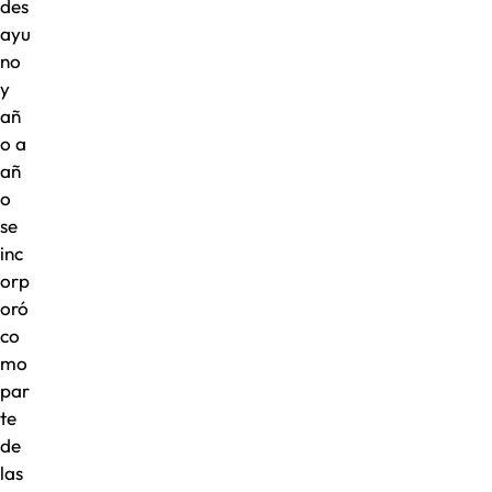
des
ayu
no
y
añ
o a
añ
o
se
inc
orp
oró
co
mo
par
te
de
las