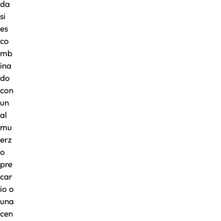
da
si
es
co
mb
ina
do
con
un
al
mu
erz
o
pre
car
io o
una
cen