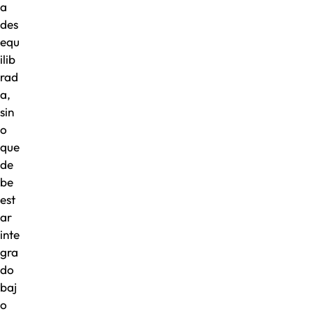
a
des
equ
ilib
rad
a,
sin
o
que
de
be
est
ar
inte
gra
do
baj
o