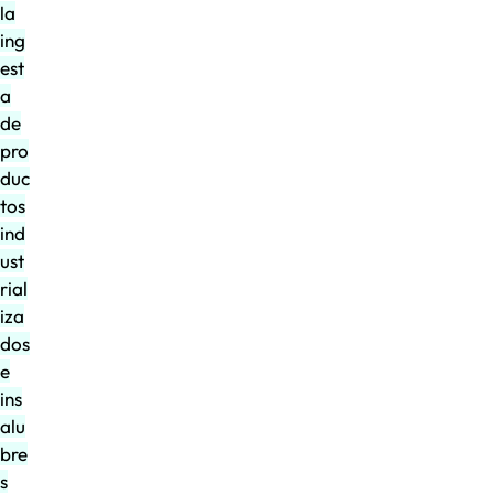
la
ing
est
a
de
pro
duc
tos
ind
ust
rial
iza
dos
e
ins
alu
bre
s