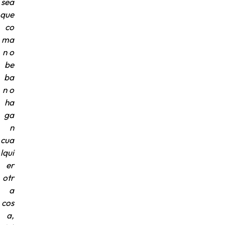
sea
que
co
ma
n o
be
ba
n o
ha
ga
n
cua
lqui
er
otr
a
cos
a,