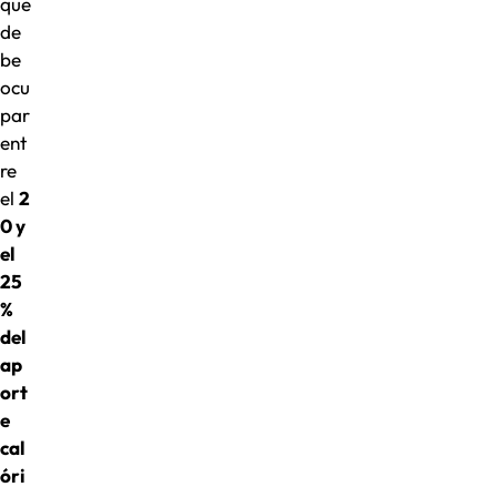
que
de
be
ocu
par
ent
re
el
2
0 y
el
25
%
del
ap
ort
e
cal
óri