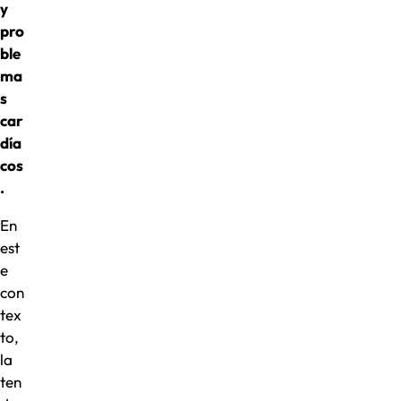
y
pro
ble
ma
s
car
día
cos
.
En
est
e
con
tex
to,
la
ten