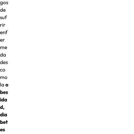
gos
de
suf
rir
enf
er
me
da
des
co
mo
la
o
bes
ida
d,
dia
bet
es