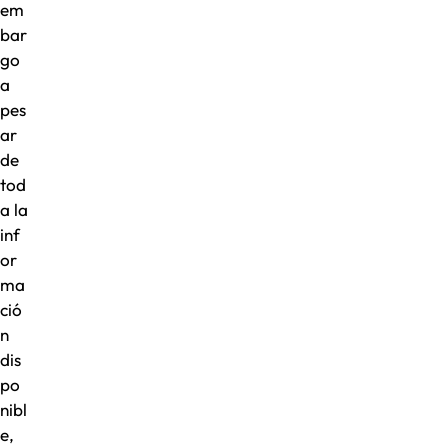
em
bar
go
a
pes
ar
de
tod
a la
inf
or
ma
ció
n
dis
po
nibl
e,