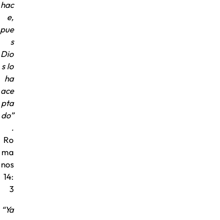
hac
e,
pue
s
Dio
s lo
ha
ace
pta
do”
.
Ro
ma
nos
14:
3
“Ya