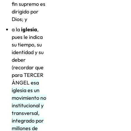
fin supremo es
dirigido por
Dios; y
a la
iglesia
,
pues le indica
su tiempo, su
identidad y su
deber
(recordar que
para TERCER
ÁNGEL
esa
iglesia es un
movimiento no
institucional y
transversal,
integrado por
millones de