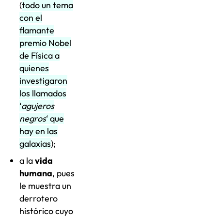
(
todo un tema
con el
flamante
premio Nobel
de Física a
quienes
investigaron
los llamados
‘
agujeros
negros
‘ que
hay en las
galaxias
);
a la
vida
humana
, pues
le muestra un
derrotero
histórico cuyo