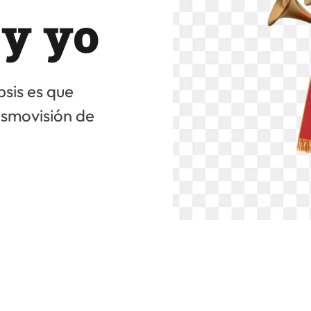
 y yo
psis es que
osmovisión de