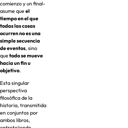
comienzo y un final-
asume que
el
tiempo en el que
todas las cosas
ocurren no es una
simple secuencia
de eventos
, sino
que
todo se mueve
hacia un fin u
objetivo
.
Esta singular
perspectiva
filosófica de la
historia, transmitida
en conjuntos por
ambos libros,
entretejiendo