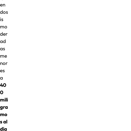
en
dos
is
mo
der
ad
as
me
nor
es
a
40
0
mili
gra
mo
s al
día