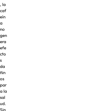
, la
caf
eín
a
no
gen
era
efe
cto
s
da
ñin
os
par
a la
sal
ud.
Sin