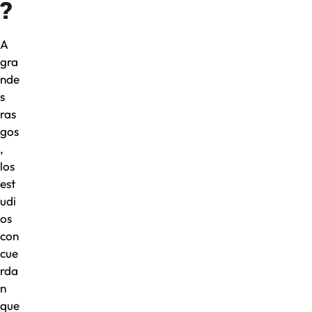
?
A
gra
nde
s
ras
gos
,
los
est
udi
os
con
cue
rda
n
que