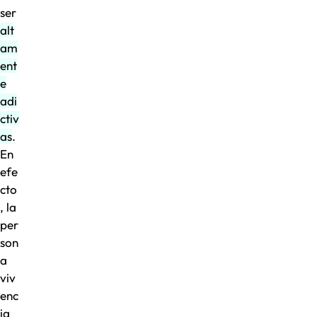
ser
alt
am
ent
e
adi
ctiv
as
.
En
efe
cto
, la
per
son
a
viv
enc
ia