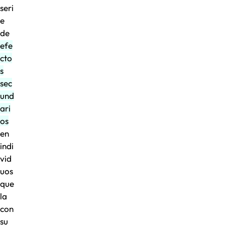
seri
e
de
efe
cto
s
sec
und
ari
os
en
indi
vid
uos
que
la
con
su