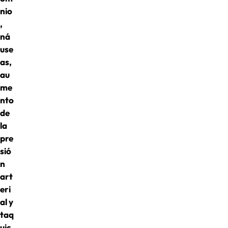
nio
,
ná
use
as,
au
me
nto
de
la
pre
sió
n
art
eri
al y
taq
uic