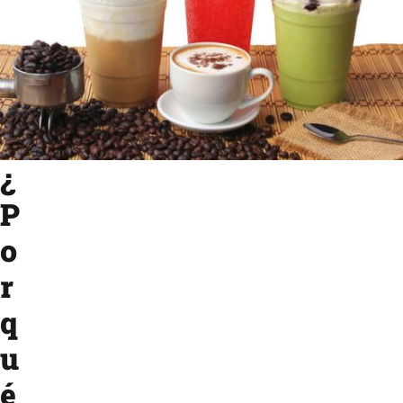
¿
P
o
r
q
u
é