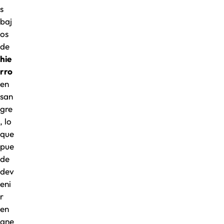
s
baj
os
de
hie
rro
en
san
gre
, lo
que
pue
de
dev
eni
r
en
ane