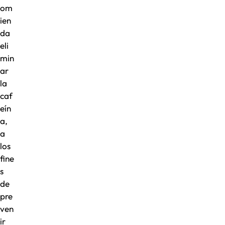
om
ien
da
eli
min
ar
la
caf
eín
a,
a
los
fine
s
de
pre
ven
ir