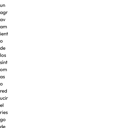
un
agr
av
am
ient
o
de
los
sínt
om
as
o
red
ucir
el
ries
go
de