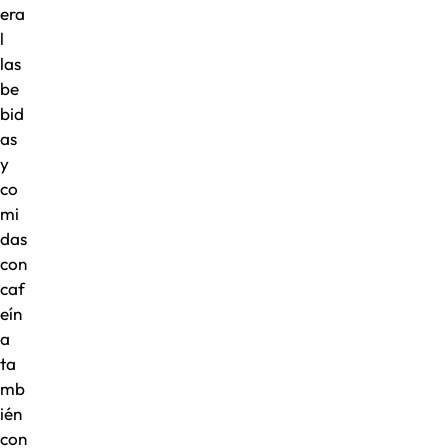
era
l
las
be
bid
as
y
co
mi
das
con
caf
eín
a
ta
mb
ién
con