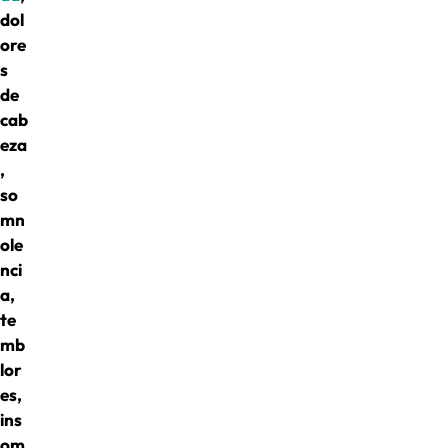
dol
ore
s
de
cab
eza
,
so
mn
ole
nci
a,
te
mb
lor
es,
ins
om