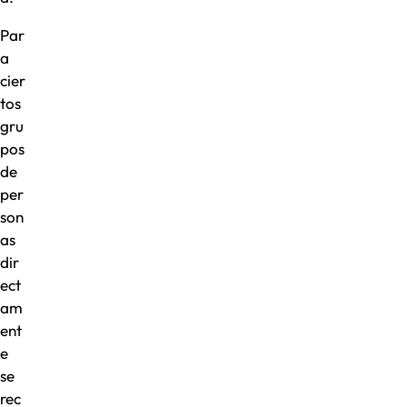
Par
a
cier
tos
gru
pos
de
per
son
as
dir
ect
am
ent
e
se
rec