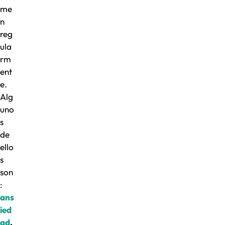
me
n
reg
ula
rm
ent
e.
Alg
uno
s
de
ello
s
son
:
ans
ied
ad
,