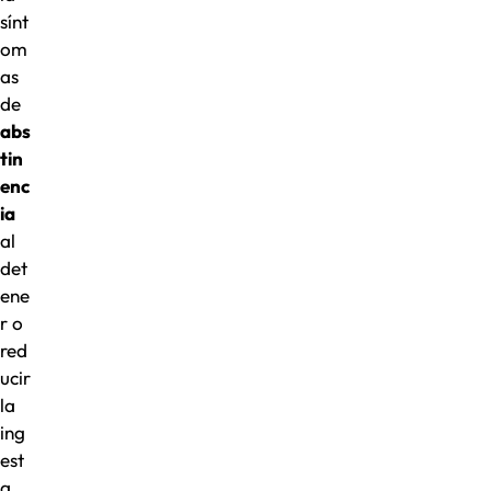
sínt
om
as
de
abs
tin
enc
ia
al
det
ene
r o
red
ucir
la
ing
est
a.