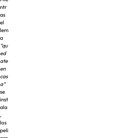
ntr
as
el
lem
a
“qu
ed
ate
en
cas
a”
se
inst
ala
,
los
peli
gro