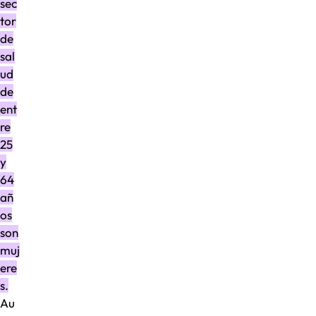
sec
tor
de
sal
ud
de
ent
re
25
y
64
añ
os
son
muj
ere
s.
Au