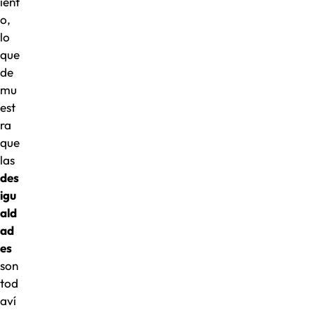
ient
o,
lo
que
de
mu
est
ra
que
las
des
igu
ald
ad
es
son
tod
aví