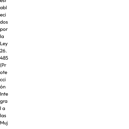
est
abl
eci
dos
por
la
Ley
26.
485
(Pr
ote
cci
ón
Inte
gra
l a
las
Muj