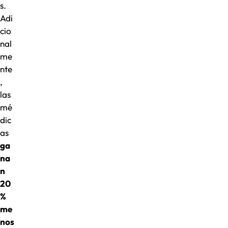
s.
Adi
cio
nal
me
nte
,
las
mé
dic
as
ga
na
n
20
%
me
nos