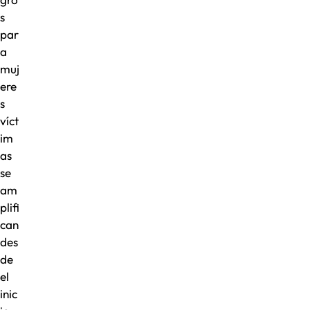
s
par
a
muj
ere
s
víct
im
as
se
am
plifi
can
des
de
el
inic