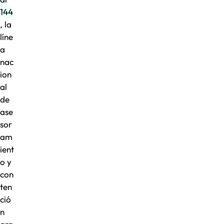
144
, la
líne
a
nac
ion
al
de
ase
sor
am
ient
o y
con
ten
ció
n