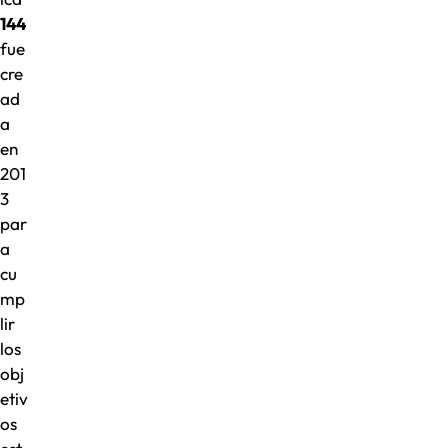
144
fue
cre
ad
a
en
201
3
par
a
cu
mp
lir
los
obj
etiv
os