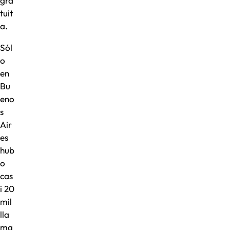
gra
tuit
a.
Sól
o
en
Bu
eno
s
Air
es
hub
o
cas
i 20
mil
lla
ma