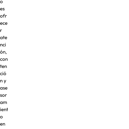
o
es
ofr
ece
r
ate
nci
ón,
con
ten
ció
n y
ase
sor
am
ient
o
en