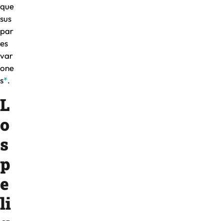
que
sus
par
es
var
one
s
*
.
L
o
s
p
e
li