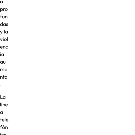
a
pro
fun
das
y la
viol
enc
ia
au
me
nta
.
La
líne
a
tele
fón
ica