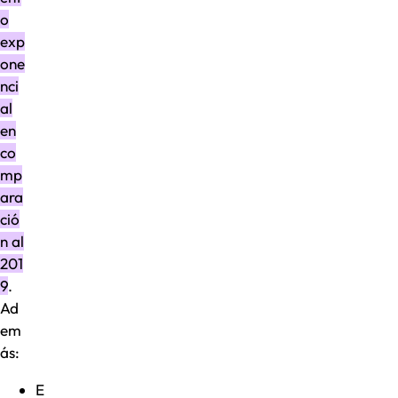
o
exp
one
nci
al
en
co
mp
ara
ció
n al
201
9
.
Ad
em
ás:
E