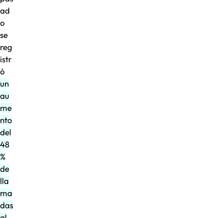
ad
o
se
reg
istr
ó
un
au
me
nto
del
48
%
de
lla
ma
das
al