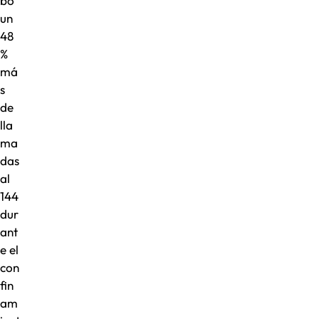
bo
un
48
%
má
s
de
lla
ma
das
al
144
dur
ant
e el
con
fin
am