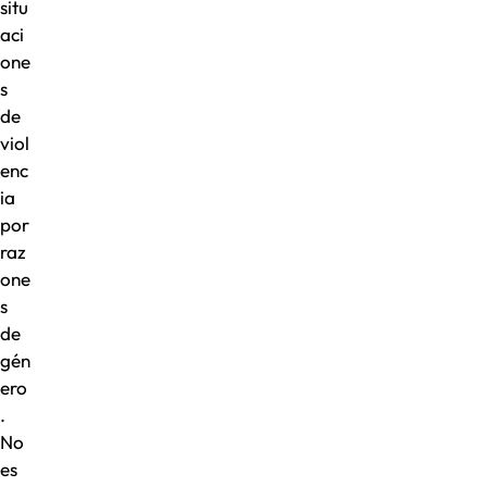
situ
aci
one
s
de
viol
enc
ia
por
raz
one
s
de
gén
ero
.
No
es