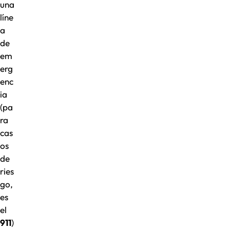
una
líne
a
de
em
erg
enc
ia
(pa
ra
cas
os
de
ries
go,
es
el
911
)