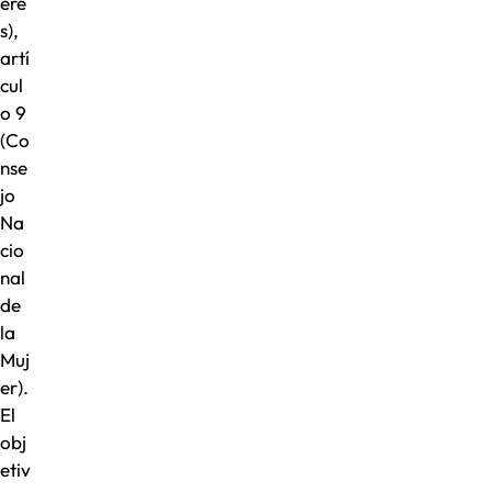
ere
s),
artí
cul
o 9
(Co
nse
jo
Na
cio
nal
de
la
Muj
er).
El
obj
etiv