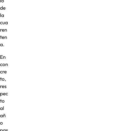
io
de
la
cua
ren
ten
a.
En
con
cre
to,
res
pec
to
al
añ
o
pas