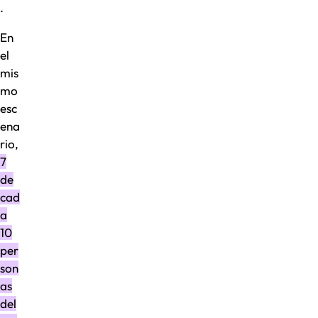
.
En
el
mis
mo
esc
ena
rio,
7
de
cad
a
10
per
son
as
del