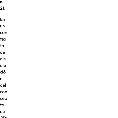
o
21.
En
un
con
tex
to
de
dis
olu
ció
n
del
con
cep
to
de
“fa