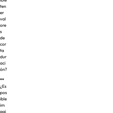
ten
er
val
ore
s
de
cor
ta
dur
aci
ón?
**
¿Es
pos
ible
im
agi