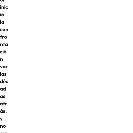
inic
ió
la
con
fro
nta
ció
n
var
ias
déc
ad
as
atr
ás,
y
no