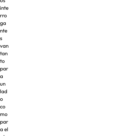
os
inte
rro
ga
nte
s
van
tan
to
par
a
un
lad
o
co
mo
par
a el