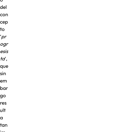
del
con
cep
to
‘
pr
ogr
esis
ta
‘,
que
sin
em
bar
go
res
ult
a
tan