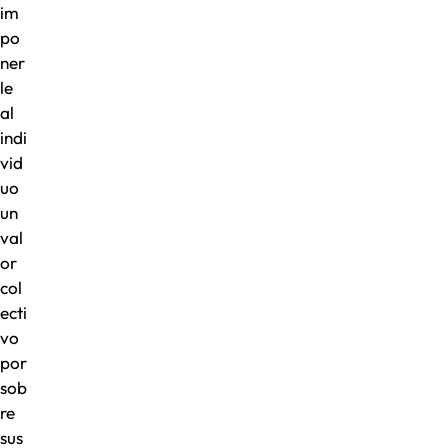
im
po
ner
le
al
indi
vid
uo
un
val
or
col
ecti
vo
por
sob
re
sus