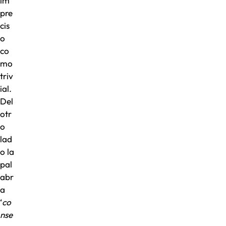
im
pre
cis
o
co
mo
triv
ial.
Del
otr
o
lad
o la
pal
abr
a
‘
co
nse