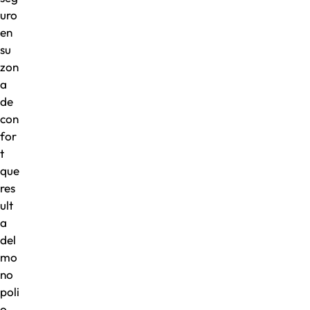
uro
en
su
zon
a
de
con
for
t
que
res
ult
a
del
mo
no
poli
o