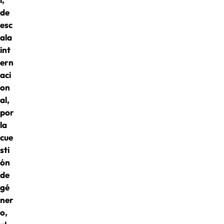
de
esc
ala
int
ern
aci
on
al,
por
la
cue
sti
ón
de
gé
ner
o,