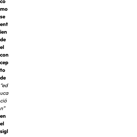
có
mo
se
ent
ien
de
el
con
cep
to
de
“ed
uca
ció
n”
en
el
sigl