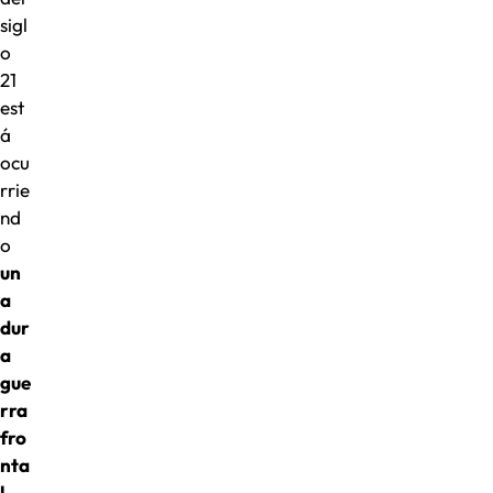
sigl
o
21
est
á
ocu
rrie
nd
o
un
a
dur
a
gue
rra
fro
nta
l,