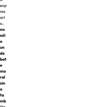
exp
res
arl
o,
no
sól
o
un
de
bat
e
mo
ral
sin
o
ta
mb
ién