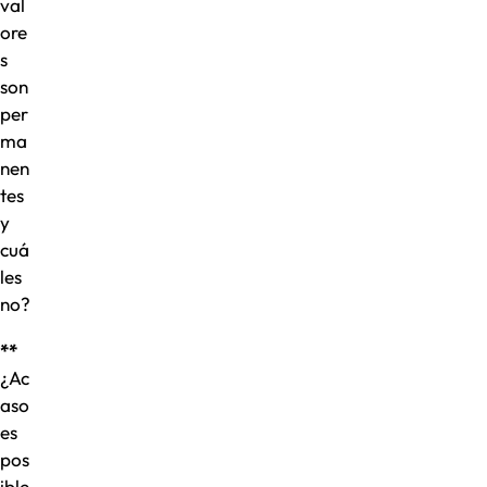
val
ore
s
son
per
ma
nen
tes
y
cuá
les
no?
**
¿Ac
aso
es
pos
ible