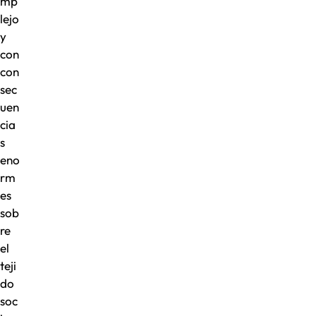
mp
lejo
y
con
con
sec
uen
cia
s
eno
rm
es
sob
re
el
teji
do
soc