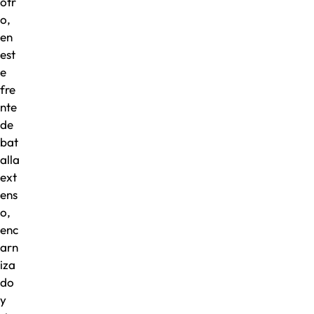
otr
o,
en
est
e
fre
nte
de
bat
alla
ext
ens
o,
enc
arn
iza
do
y