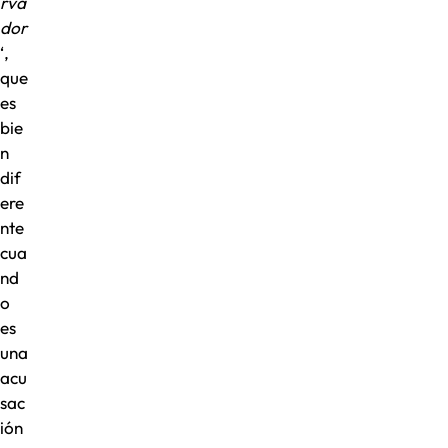
rva
dor
‘,
que
es
bie
n
dif
ere
nte
cua
nd
o
es
una
acu
sac
ión