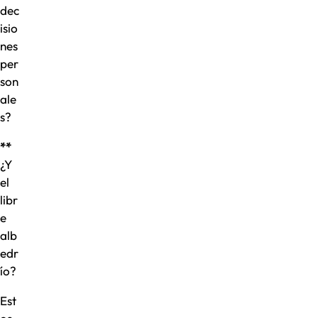
dec
isio
nes
per
son
ale
s?
**
¿Y
el
libr
e
alb
edr
ío?
Est