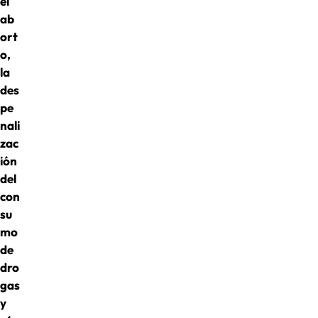
el
ab
ort
o,
la
des
pe
nali
zac
ión
del
con
su
mo
de
dro
gas
y