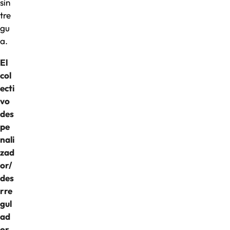
sin
tre
gu
a.
El
col
ecti
vo
des
pe
nali
zad
or/
des
rre
gul
ad
or