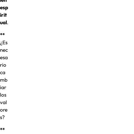
esp
irit
ual
.
**
¿Es
nec
esa
rio
ca
mb
iar
los
val
ore
s?
**