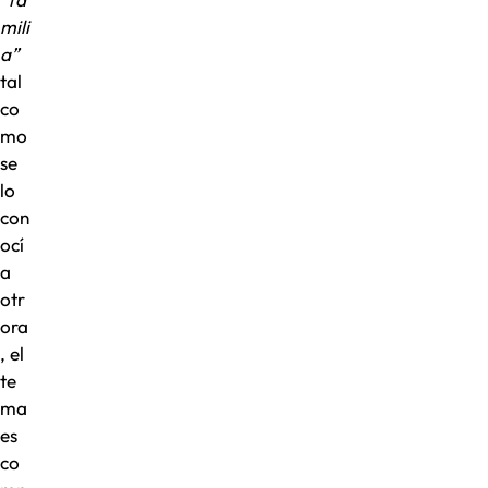
mili
a”
tal
co
mo
se
lo
con
ocí
a
otr
ora
, el
te
ma
es
co