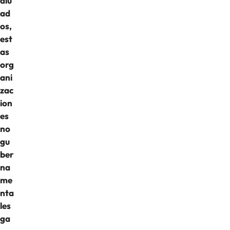
alu
ad
os,
est
as
org
ani
zac
ion
es
no
gu
ber
na
me
nta
les
ga