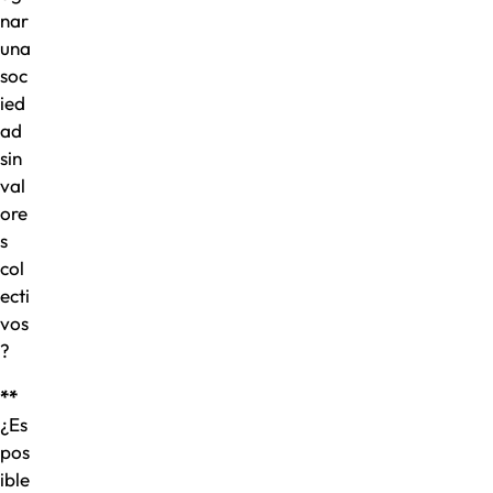
nar
una
soc
ied
ad
sin
val
ore
s
col
ecti
vos
?
**
¿Es
pos
ible