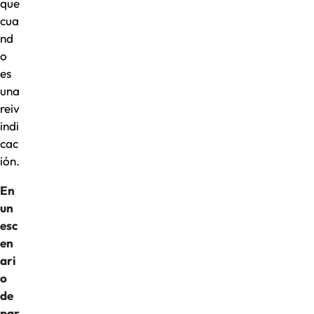
que
cua
nd
o
es
una
reiv
indi
cac
ión.
En
un
esc
en
ari
o
de
par