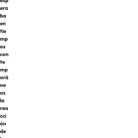
esp
era
ba
en
tie
mp
os
con
te
mp
orá
ne
os
la
rea
cci
ón
de