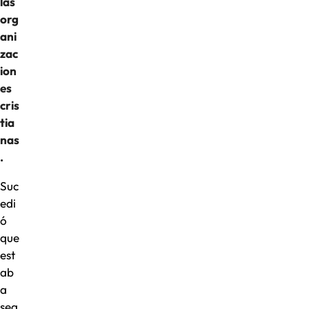
las
org
ani
zac
ion
es
cris
tia
nas
.
Suc
edi
ó
que
est
ab
a
seg