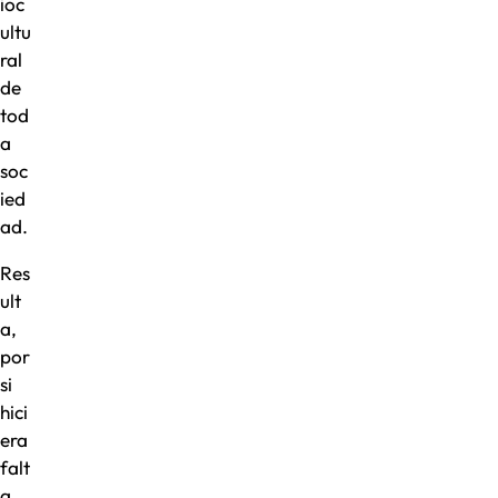
ioc
ultu
ral
de
tod
a
soc
ied
ad.
Res
ult
a,
por
si
hici
era
falt
a