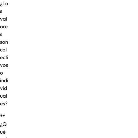
¿Lo
s
val
ore
s
son
col
ecti
vos
o
indi
vid
ual
es?
**
¿Q
ué