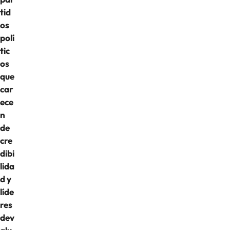
tid
os
polí
tic
os
que
car
ece
n
de
cre
dibi
lida
d y
líde
res
dev