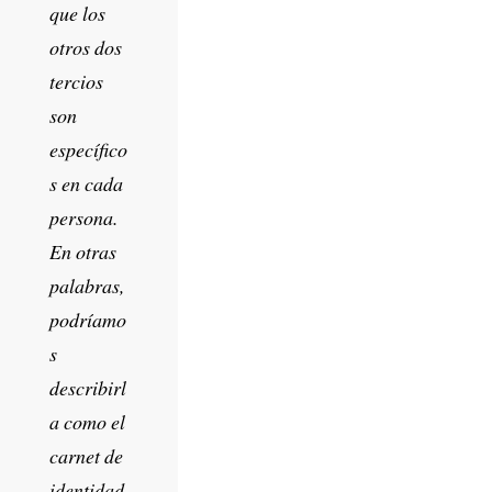
que los
otros dos
tercios
son
específico
s en cada
persona.
En otras
palabras,
podríamo
s
describirl
a como el
carnet de
identidad