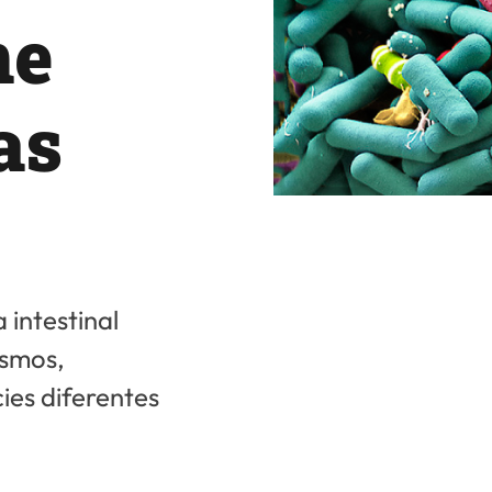
ne
as
intestinal
ismos,
ies diferentes